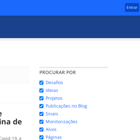
Entrar
PROCURAR POR
Desafios
Ideias
Projetos
Publicações no Blog
e
Sinais
ina de
Monitorizações
Alvos
Páginas
Covid-19, e