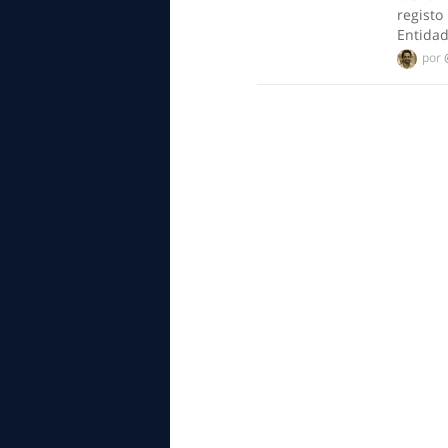
registo
Entidad
por