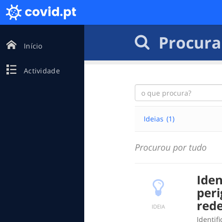
Procura
Início
Actividade
Ideias
(1)
Procurou por tudo
Iden
peri
rede
IDEIA
Identif