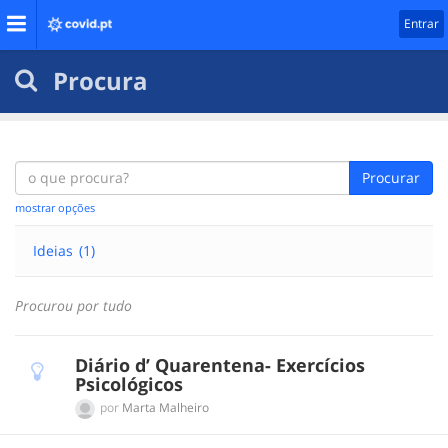
Entrar
Procura
Procurar
mostrar opções
Ideias
(1)
Procurou por tudo
Diário d’ Quarentena- Exercícios
Psicológicos
por
Marta Malheiro