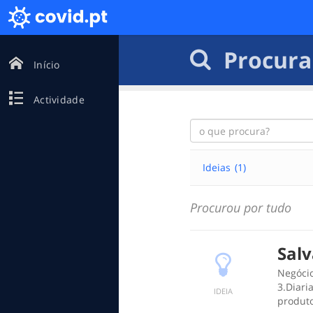
Procura
Início
Actividade
Ideias
(1)
Procurou por tudo
Sal
Negócio
3.Diari
IDEIA
produto