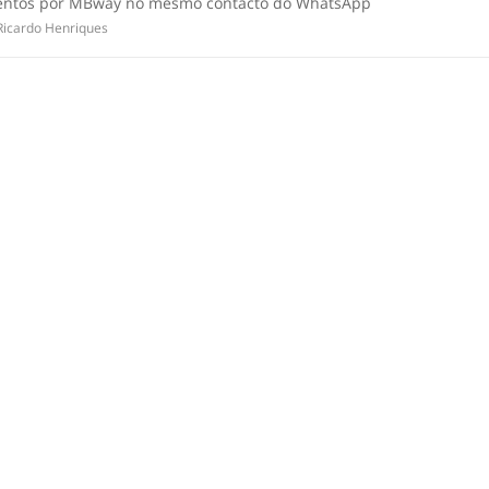
ntos por MBway no mesmo contacto do WhatsApp
Ricardo Henriques