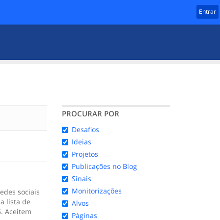
Entrar
PROCURAR POR
Desafios
Ideias
Projetos
Publicações no Blog
Sinais
Monitorizações
edes sociais
 lista de
Alvos
. Aceitem
Páginas