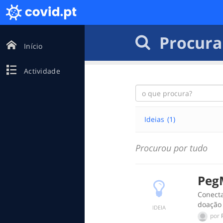
Procura
Início
Actividade
Ideias
(1)
Procurou por tudo
Peg
Conect
doação 
IDEIA
por