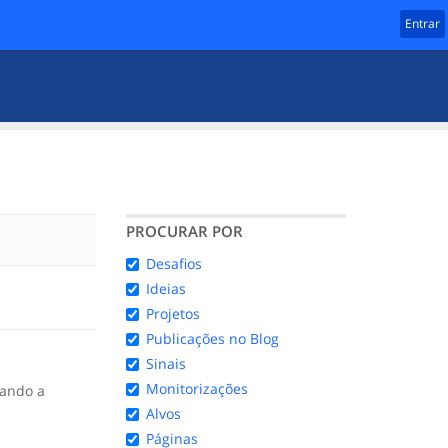
Entrar
PROCURAR POR
Desafios
Ideias
Projetos
Publicações no Blog
Sinais
Monitorizações
ando a
Alvos
Páginas