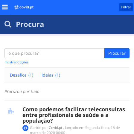
Entrar
Procura
Procurar
mostrar opções
Desafios
(1)
Ideias
(1)
Procurou por tudo
Como podemos facilitar teleconsultas
entre profissionais de saúde e a
população?
Gerido por
Covid.pt
,
lançado em
‎Segunda-feira, 16 de
março de 2020 00:00