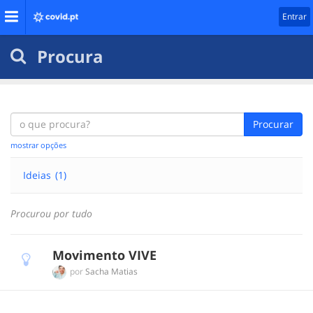
Entrar
Procura
Procurar
mostrar opções
Ideias
(1)
Procurou por tudo
Movimento VIVE
por
Sacha Matias