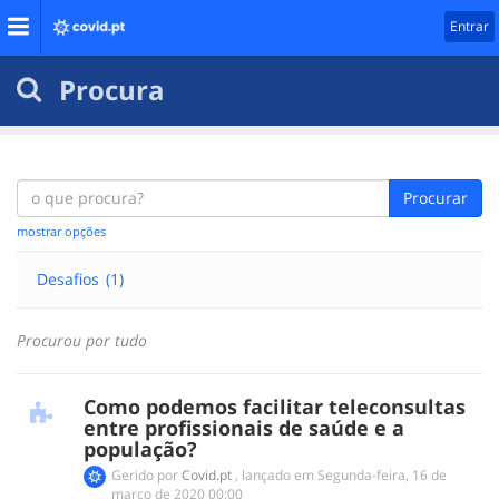
Entrar
Procura
Procurar
mostrar opções
Desafios
(1)
Procurou por tudo
Como podemos facilitar teleconsultas
entre profissionais de saúde e a
população?
Gerido por
Covid.pt
,
lançado em
‎Segunda-feira, 16 de
março de 2020 00:00