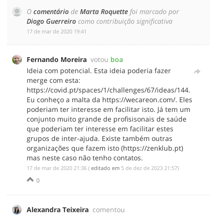
O
comentário
de
Marta Roquette
foi marcado por
Diogo Guerreiro
como contribuição significativa
‎17 de mar de 2020 19:41
Fernando Moreira
votou
boa
Ideia com potencial. Esta ideia poderia fazer
merge com esta:
https://covid.pt/spaces/1/challenges/67/ideas/144.
Eu conheço a malta da https://wecareon.com/. Eles
poderiam ter interesse em facilitar isto. Já tem um
conjunto muito grande de profisisonais de saúde
que poderiam ter interesse em facilitar estes
grupos de inter-ajuda. Existe também outras
organizações que fazem isto (https://zenklub.pt)
mas neste caso não tenho contatos.
‎17 de mar de 2020 21:36
(
editado em
‎5 de dez de 2023 21:57
)
0
Alexandra Teixeira
comentou