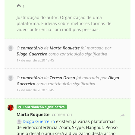
1
Justificação do autor
:
Organização de uma
plataforma. E ideias sobre melhores formas de
videoconferência com múltiplas pessoas.
O
comentário
de
Marta Roquette
foi marcado por
Diogo Guerreiro
como contribuição significativa
‎17 de mar de 2020 18:45
O
comentário
de
Teresa Graca
foi marcado por
Diogo
Guerreiro
como contribuição significativa
‎17 de mar de 2020 18:45
Contribuição significativa
Marta Roquette
comentou
Diogo Guerreiro
existem já várias plataformas
de videoconferência Zoom, Skype, Hangout. Penso
que o desafio aqui será a divulgação desta acção.