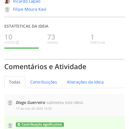
Ricardo Lapão
Filipe Moura Kavi
ESTATÍSTICAS DA IDEIA
10
73
1
VOTOS
VISITAS
PARTILHA
10
0
0
BOA
INDECISO
MENOS
BOA
Comentários e Atividade
Todas
Contribuições
Alterações da Ideia
Diogo Guerreiro
submeteu esta ideia.
‎17 de mar de 2020 14:58
Contribuição significativa