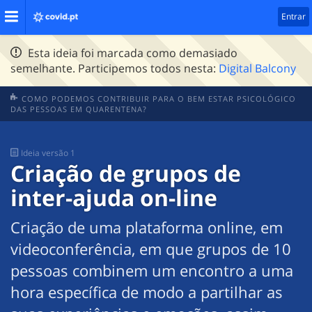
Entrar
Esta ideia foi marcada como demasiado
semelhante. Participemos todos nesta:
Digital Balcony
COMO PODEMOS CONTRIBUIR PARA O BEM ESTAR PSICOLÓGICO
DAS PESSOAS EM QUARENTENA?
Ideia
versão 1
Criação de grupos de
inter-ajuda on-line
Criação de uma plataforma online, em
videoconferência, em que grupos de 10
pessoas combinem um encontro a uma
hora específica de modo a partilhar as