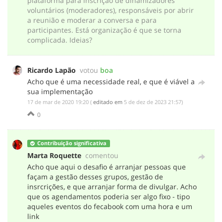
plataforma para inscrição de dinamizadores
voluntários (moderadores), responsáveis por abrir
a reunião e moderar a conversa e para
participantes. Está organização é que se torna
complicada. Ideias?
Ricardo Lapão
votou
boa
Acho que é uma necessidade real, e que é viável a
sua implementação
‎17 de mar de 2020 19:20
(
editado em
‎5 de dez de 2023 21:57
)
0
Contribuição significativa
Marta Roquette
comentou
Acho que aqui o desafio é arranjar pessoas que
façam a gestão desses grupos, gestão de
insrcrições, e que arranjar forma de divulgar. Acho
que os agendamentos poderia ser algo fixo - tipo
aqueles eventos do fecabook com uma hora e um
link