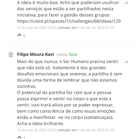
A ideia é muito boa. Acho que poderiam usufruir
dos serviços que estão a ser partilhados nesta
iniciativa, para fazer a gestão desses grupos:
https://covid.pt/spaces/1/challenges/68/ideas/129
‎17 de mar de 2020 22:54
(
editado em
‎5 de dez de 2023 21:57
)
0
Filipe Moura Kavi
votou
boa
Mais do que nunca, o Ser Humano precisa sentir
que não está só. Isolamento é dos grandes
desafios emocionais que vivemos, a partilha é sem
dúvida uma forma de lembrar que não estamos
sozinhos.
O potencial da partilha faz com que a pessoa
possa exprimir e sentir no corpo o que está a
sentir, isso trará alívio por se poder expressar,
bem como consciência de como essas emoções
estão a manifestar -se no corpo (somatizaçao).
Acho a ideia brilhante.
‎18 de mar de 2020 09:33
(
editado em
‎5 de dez de 2023 21:57
)
1