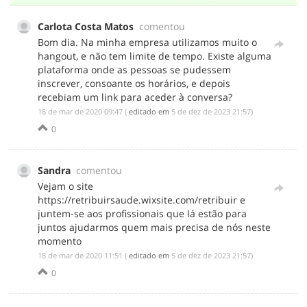
Carlota Costa Matos
comentou
Bom dia. Na minha empresa utilizamos muito o
hangout, e não tem limite de tempo. Existe alguma
plataforma onde as pessoas se pudessem
inscrever, consoante os horários, e depois
recebiam um link para aceder à conversa?
‎18 de mar de 2020 09:47
(
editado em
‎5 de dez de 2023 21:57
)
0
Sandra
comentou
Vejam o site
https://retribuirsaude.wixsite.com/retribuir e
juntem-se aos profissionais que lá estão para
juntos ajudarmos quem mais precisa de nós neste
momento
‎18 de mar de 2020 11:51
(
editado em
‎5 de dez de 2023 21:57
)
0