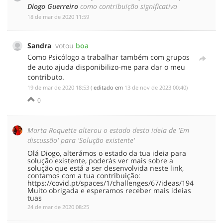
Diogo Guerreiro
como contribuição significativa
‎18 de mar de 2020 11:59
Sandra
votou
boa
Como Psicólogo a trabalhar também com grupos
de auto ajuda disponibilizo-me para dar o meu
contributo.
‎19 de mar de 2020 18:53
(
editado em
‎13 de nov de 2023 00:40
)
0
Marta Roquette alterou o estado desta ideia de 'Em
discussão' para 'Solução existente'
Olá Diogo, alterámos o estado da tua ideia para
solução existente, poderás ver mais sobre a
solução que está a ser desenvolvida neste link,
contamos com a tua contribuição:
https://covid.pt/spaces/1/challenges/67/ideas/194
Muito obrigada e esperamos receber mais ideias
tuas
‎24 de mar de 2020 08:25