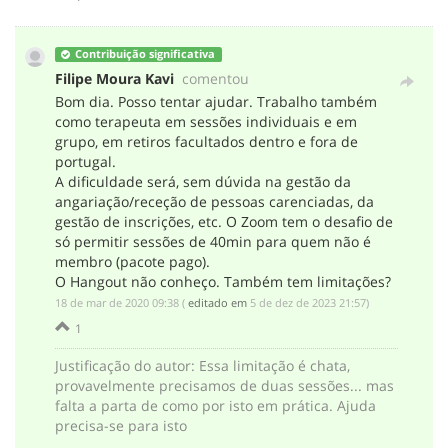
Contribuição significativa
Filipe Moura Kavi
comentou
Bom dia. Posso tentar ajudar. Trabalho também
como terapeuta em sessões individuais e em
grupo, em retiros facultados dentro e fora de
portugal.
A dificuldade será, sem dúvida na gestão da
angariação/receção de pessoas carenciadas, da
gestão de inscrições, etc. O Zoom tem o desafio de
só permitir sessões de 40min para quem não é
membro (pacote pago).
O Hangout não conheço. Também tem limitações?
‎18 de mar de 2020 09:38
(
editado em
‎5 de dez de 2023 21:57
)
1
Justificação do autor
:
Essa limitação é chata,
provavelmente precisamos de duas sessões... mas
falta a parta de como por isto em prática. Ajuda
precisa-se para isto