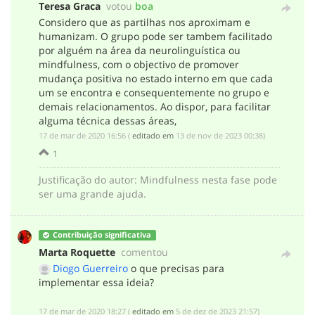
Teresa Graca
votou
boa
Considero que as partilhas nos aproximam e
humanizam. O grupo pode ser tambem facilitado
por alguém na área da neurolinguística ou
mindfulness, com o objectivo de promover
mudança positiva no estado interno em que cada
um se encontra e consequentemente no grupo e
demais relacionamentos. Ao dispor, para facilitar
alguma técnica dessas áreas,
‎17 de mar de 2020 16:56
(
editado em
‎13 de nov de 2023 00:38
)
1
Justificação do autor
:
Mindfulness nesta fase pode
ser uma grande ajuda.
Contribuição significativa
Marta Roquette
comentou
Diogo Guerreiro
o que precisas para
implementar essa ideia?
‎17 de mar de 2020 18:27
(
editado em
‎5 de dez de 2023 21:57
)