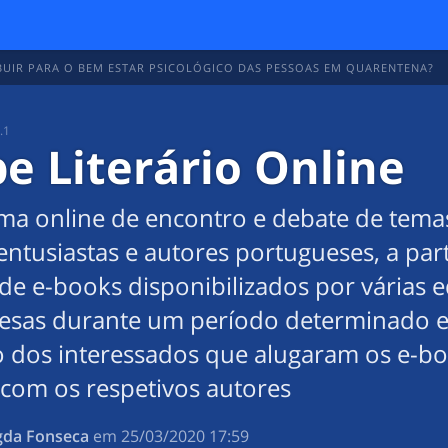
IR PARA O BEM ESTAR PSICOLÓGICO DAS PESSOAS EM QUARENTENA?
.1
e Literário Online
rma online de encontro e debate de tema
 entusiastas e autores portugueses, a par
de e-books disponibilizados por várias e
esas durante um período determinado e
ão dos interessados que alugaram os e-b
 com os respetivos autores
da Fonseca
em
‎25/03/2020 17:59