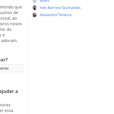
anars
rmitindo que
Inês Barroso Guimarães
suntos de
Alexandra Teixeira
ssoal, ao
ivros novos
lor do
o e
e adoram,
nar?
manas
ajudar a
utores
er essa