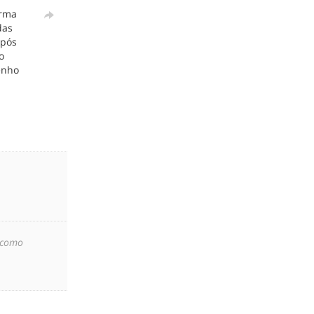
orma
das
Após
o
enho
como