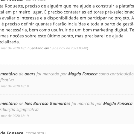
ta Roquette, preciso de alguém que me ajude a construir a plataf
tal em primeiro lugar. É preciso contatar as editoras pré-seleciona
 avaliar o interesse e a disponibilidade em participar no projeto. 
, é preciso definir quantas ficarão incluídas e toda a parte de gestã
ine necessária, bem como usufruir de um bom marketing digital. T
umas noções sobre este último ponto, mas precisarei de ajuda
cializada.
e mar de 2020 18:17
(
editado em
‎13 de nov de 2023 00:40
)
omentário
de
anars
foi marcado por
Magda Fonseca
como contribuição
ificativa
e mar de 2020 18:18
omentário
de
Inês Barroso Guimarães
foi marcado por
Magda Fonseca
ribuição significativa
e mar de 2020 18:19
da Fonseca
comentou