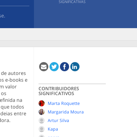
SIGNIFICATIVAS
se.
 de autores
os e-books e
um valor
CONTRIBUIDORES
 os
SIGNIFICATIVOS
efinida na
Marta Roquette
a que todos
Margarida Moura
ideias entre
dora.
Artur Silva
Kapa