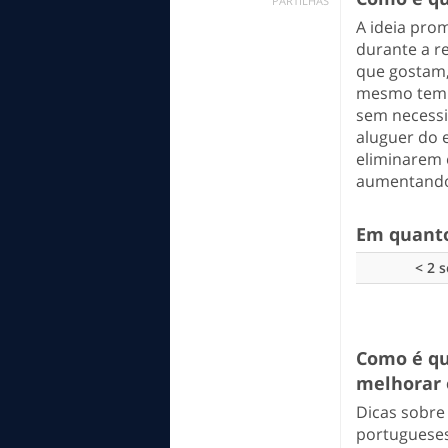
PARTILHAS
A ideia prom
durante a r
que gostam,
mesmo tempo
sem necessi
aluguer do 
eliminarem 
aumentando 
Em quanto
< 2 
Como é qu
melhorar 
Dicas sobre
portugueses