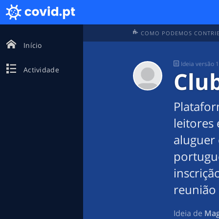
COMO PODEMOS CONTRIBU
Início
Ideia
versão 1
Actividade
Club
Platafo
leitores
aluguer 
portugu
inscriç
reunião
Ideia de
Mag