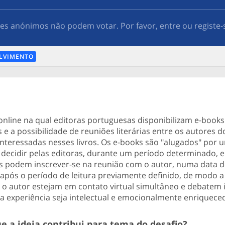
res anónimos não podem votar. Por favor, entre ou registe-
LVIMENTO
online na qual editoras portuguesas disponibilizam e-books
e a possibilidade de reuniões literárias entre os autores d
interessadas nesses livros. Os e-books são "alugados" por 
a decidir pelas editoras, durante um período determinado, e
s podem inscrever-se na reunião com o autor, numa data d
 após o período de leitura previamente definido, de modo 
e o autor estejam em contato virtual simultâneo e debatem 
e a experiência seja intelectual e emocionalmente enriquece
e a ideia contribui para tema do desafio?