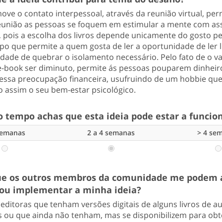
ove o contato interpessoal, através da reunião virtual, pe
eunião as pessoas se foquem em estimular a mente com as
 pois a escolha dos livros depende unicamente do gosto pe
 que permite a quem gosta de ler a oportunidade de ler l
dade de quebrar o isolamento necessário. Pelo fato de o va
e-book ser diminuto, permite ás pessoas pouparem dinheir
essa preocupação financeira, usufruindo de um hobbie qu
assim o seu bem-estar psicológico.
 tempo achas que esta ideia pode estar a funcio
semanas
2 a 4 semanas
> 4 se
e os outros membros da comunidade me podem 
ou implementar a minha ideia?
 editoras que tenham versões digitais de alguns livros de a
 ou que ainda não tenham, mas se disponibilizem para obt