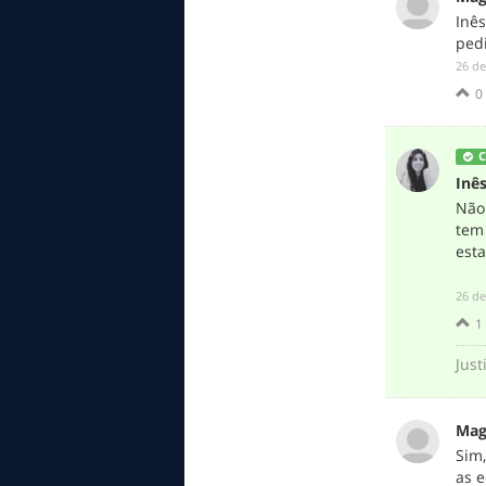
Inê
pedi
‎26 d
0
C
Inê
Nã
tem 
est
‎26 d
1
Just
Mag
Sim,
as 