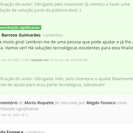
ificação do autor
:
Obrigada pelo interesse! Já começo a fazer uma
dação da solução junto do público-alvo! :)
ontribuição significativa
s Barroso Guimarães
comentou
ia muito gira! Lembrei-me de uma pessoa que pode ajudar e já lhe
a. Vamos ver! Há soluções tecnológicas excelentes para esta finalid
e mar de 2020 17:05
(
editado em
‎13 de nov de 2023 00:40
)
ificação do autor
:
Obrigada, Inês, pelo interesse e ajuda! Realmente
iso de ajuda para essa parte tecnológica, sobretudo!
omentário
de
Marta Roquette
foi marcado por
Magda Fonseca
como
ribuição significativa
e mar de 2020 18:12
da Fonseca
comentou