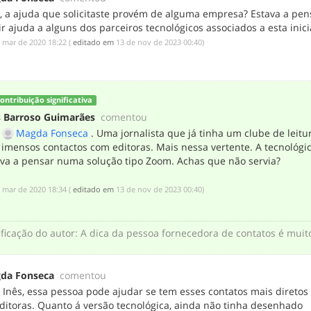
s, a ajuda que solicitaste provém de alguma empresa? Estava a pen
r ajuda a alguns dos parceiros tecnológicos associados a esta inici
e mar de 2020 18:22
(
editado em
‎13 de nov de 2023 00:40
)
ontribuição significativa
s Barroso Guimarães
comentou
o
Magda Fonseca
. Uma jornalista que já tinha um clube de leitu
imensos contactos com editoras. Mais nessa vertente. A tecnológic
ava a pensar numa solução tipo Zoom. Achas que não servia?
e mar de 2020 18:34
(
editado em
‎13 de nov de 2023 00:40
)
ificação do autor
:
A dica da pessoa fornecedora de contatos é muit
da Fonseca
comentou
 Inês, essa pessoa pode ajudar se tem esses contatos mais direto
editoras. Quanto á versão tecnológica, ainda não tinha desenhado