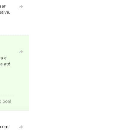
sar
ativa.
ra e
a até
o boa!
s com