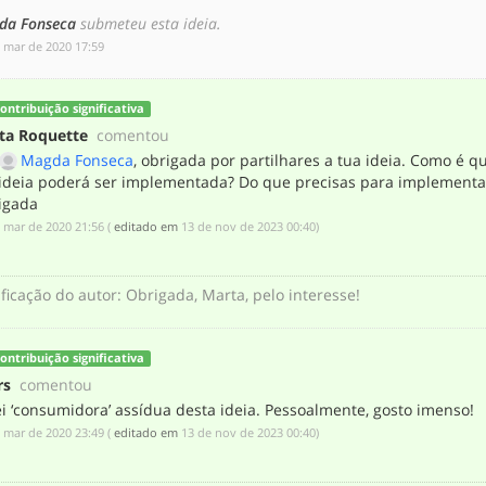
da Fonseca
submeteu esta ideia.
e mar de 2020 17:59
ontribuição significativa
ta Roquette
comentou
Magda Fonseca
, obrigada por partilhares a tua ideia. Como é q
 ideia poderá ser implementada? Do que precisas para implementa
igada
e mar de 2020 21:56
(
editado em
‎13 de nov de 2023 00:40
)
ificação do autor
:
Obrigada, Marta, pelo interesse!
ontribuição significativa
rs
comentou
i ‘consumidora’ assídua desta ideia. Pessoalmente, gosto imenso!
e mar de 2020 23:49
(
editado em
‎13 de nov de 2023 00:40
)