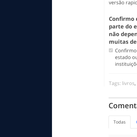
versão rapi
Confirmo 
parte do 
não depen
muitas de
Confirmo 
estado o
institui
Tags:
livros
Comentá
Todas