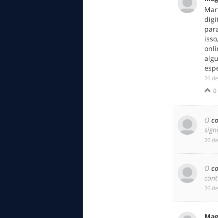
Mar
digi
para
isso
onl
alg
espe
‎26 d
0
O
c
sign
‎26 d
O
c
cont
‎26 d
Mag