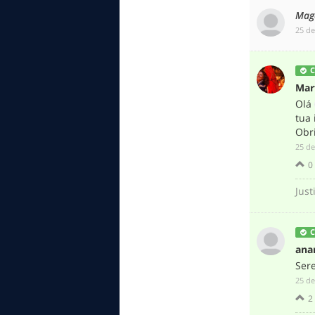
Mag
‎25 d
C
Mar
Olá
tua
Obr
‎25 d
0
Just
C
ana
Sere
‎25 d
2