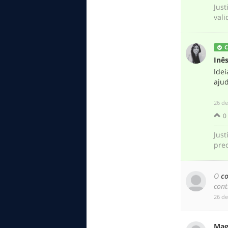
Just
vali
C
Inê
Ide
ajud
‎26 d
0
Just
prec
O
c
cont
‎26 d
Mag