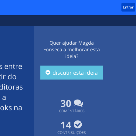
Entrar
Quer ajudar
Magda
Fonseca
a melhorar esta
ideia?
s entre
discutir esta ideia
tir do
ditoras
 a
30
ooks na
COMENTÁRIOS
14
CONTRIBUIÇÕES