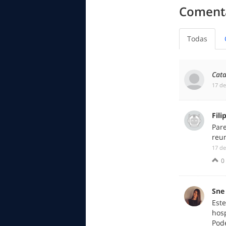
Comentá
Todas
Cata
‎17 d
Fili
Par
reu
‎17 d
0
Sne
Est
hosp
Pod