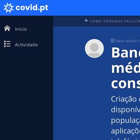
COMO PODEMOS FACILITA
Início
Ideia
versão 
Actividade
Banc
méd
con
Criação 
disponív
populaç
aplicaç