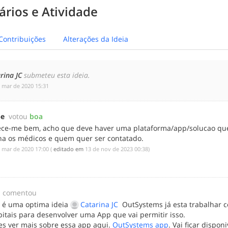
rios e Atividade
Contribuições
Alterações da Ideia
rina JC
submeteu esta ideia.
e mar de 2020 15:31
pe
votou
boa
ece-me bem, acho que deve haver uma plataforma/app/solucao qu
na os médicos e quem quer ser contatado.
e mar de 2020 17:00
(
editado em
‎13 de nov de 2023 00:38
)
comentou
e é uma optima ideia
Catarina JC
OutSystems já esta trabalhar 
itais para desenvolver uma App que vai permitir isso.
es ver mais sobre essa app aqui.
OutSystems app
. Vai ficar dispon