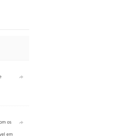
e
com os
ivel em