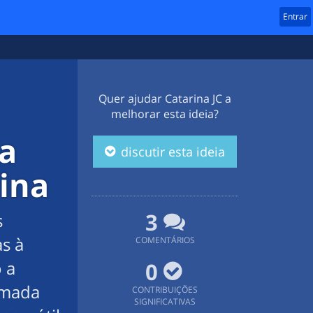
Entrar
Quer ajudar
Catarina JC
a
melhorar esta ideia?
ra
discutir esta ideia
ina
3
s
as à
COMENTÁRIOS
 a
0
amada
CONTRIBUIÇÕES
SIGNIFICATIVAS