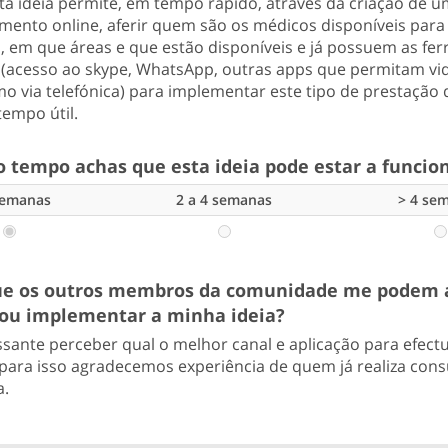
sta ideia permite, em tempo rápido, através da criação de 
mento online, aferir quem são os médicos disponíveis para 
, em que áreas e que estão disponíveis e já possuem as fe
 (acesso ao skype, WhatsApp, outras apps que permitam 
o via telefónica) para implementar este tipo de prestação
tempo útil.
 tempo achas que esta ideia pode estar a funcio
semanas
2 a 4 semanas
> 4 se
e os outros membros da comunidade me podem 
ou implementar a minha ideia?
ssante perceber qual o melhor canal e aplicação para efect
 para isso agradecemos experiência de quem já realiza cons
a.