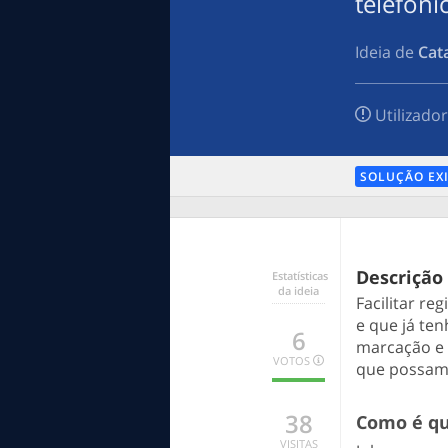
telefóni
Ideia de
Cat
Utilizado
SOLUÇÃO EX
Descrição
Estatísticas
da ideia
Facilitar re
e que já te
6
marcação e 
VOTOS
que possam 
6
0
0
BOA
INDECISO
MENOS
38
Como é qu
BOA
VISITAS