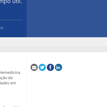
mpo útil.
se.
telemedicina
ação da
idades em