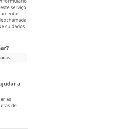
um formulário
este serviço
rramentas
videochamada
 de cuidados
nar?
manas
ajudar a
uar as
ultas de