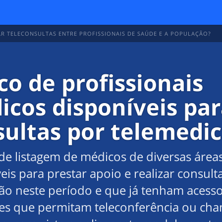
R TELECONSULTAS ENTRE PROFISSIONAIS DE SAÚDE E A POPULAÇÃO?
1
o de profissionais
icos disponíveis pa
sultas por telemedic
de listagem de médicos de diversas área
eis para prestar apoio e realizar consult
ão neste período e que já tenham acesso
ões que permitam teleconferência ou ch