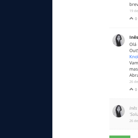
bre
‎19 d
0
Inê
Olá
Out
Kno
Vam
mas
Abr
‎26 d
0
Inês
'Sol
‎26 d