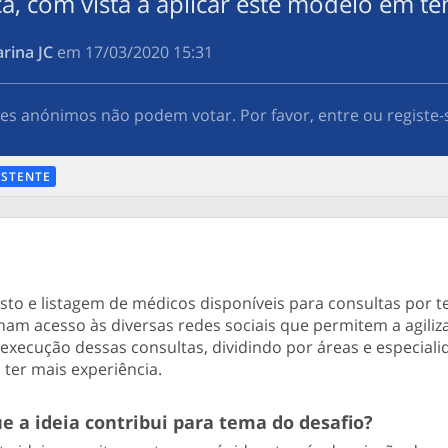
ca, com vista a aplicar este modelo em te
arina JC
em
‎17/03/2020 15:31
res anónimos não podem votar. Por favor, entre ou registe-
ISTENTE
gisto e listagem de médicos disponíveis para consultas por 
nham acesso às diversas redes sociais que permitem a agiliz
execução dessas consultas, dividindo por áreas e especial
ter mais experiência.
e a ideia contribui para tema do desafio?