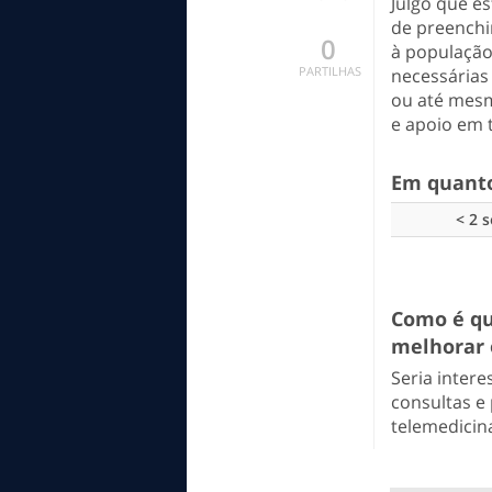
Julgo que e
de preenchi
0
à população
PARTILHAS
necessárias
ou até mesm
e apoio em 
Em quanto
< 2 
Como é qu
melhorar 
Seria intere
consultas e
telemedicin