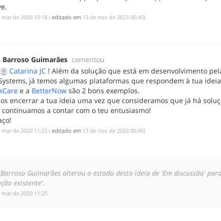
ve.
e mar de 2020 15:18
(
editado em
‎13 de nov de 2023 00:40
)
s Barroso Guimarães
comentou
Catarina JC
! Além da solução que está em desenvolvimento pel
Systems, já temos algumas plataformas que respondem à tua ideia
kCare
e a
BetterNow
são 2 bons exemplos.
os encerrar a tua ideia uma vez que consideramos que já há solu
 continuamos a contar com o teu entusiasmo!
aço!
e mar de 2020 11:25
(
editado em
‎13 de nov de 2023 00:40
)
 Barroso Guimarães alterou o estado desta ideia de 'Em discussão' par
ução existente'.
e mar de 2020 11:25