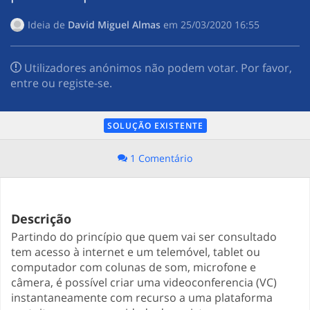
Ideia de
David Miguel Almas
em
‎25/03/2020 16:55
Utilizadores anónimos não podem votar. Por favor,
entre ou registe-se.
SOLUÇÃO EXISTENTE
1 Comentário
Descrição
Partindo do princípio que quem vai ser consultado
tem acesso à internet e um telemóvel, tablet ou
computador com colunas de som, microfone e
câmera, é possível criar uma videoconferencia (VC)
instantaneamente com recurso a uma plataforma