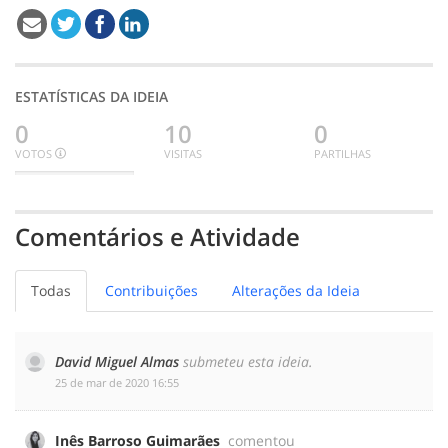
ESTATÍSTICAS DA IDEIA
0
10
0
VOTOS
VISITAS
PARTILHAS
0
0
0
BOA
INDECISO
MENOS
BOA
Comentários e Atividade
Todas
Contribuições
Alterações da Ideia
David Miguel Almas
submeteu esta ideia.
‎25 de mar de 2020 16:55
Inês Barroso Guimarães
comentou