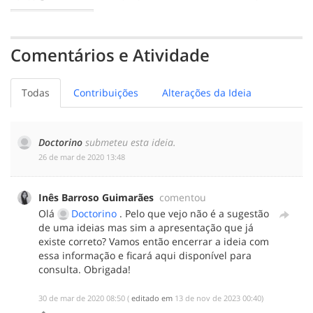
0
0
0
BOA
INDECISO
MENOS
BOA
Comentários e Atividade
Todas
Contribuições
Alterações da Ideia
Doctorino
submeteu esta ideia.
‎26 de mar de 2020 13:48
Inês Barroso Guimarães
comentou
Olá
Doctorino
. Pelo que vejo não é a sugestão
de uma ideias mas sim a apresentação que já
existe correto? Vamos então encerrar a ideia com
essa informação e ficará aqui disponível para
consulta. Obrigada!
‎30 de mar de 2020 08:50
(
editado em
‎13 de nov de 2023 00:40
)