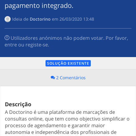
pagamento integrado.
Ideia de
Doctorino
em
‎26/03/2020 13:48
Utilizadores anónimos não podem votar. Por favor,
entre ou registe-se.
SOLUÇÃO EXISTENTE
2 Comentários
Descrição
A Doctorino é uma plataforma de marcações de
consultas online, que tem como objectivo simplificar o
processo de agendamento e garantir maior
autonomia e independência dos profissionais de