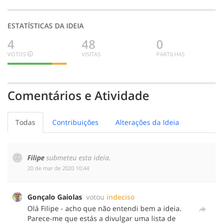
ESTATÍSTICAS DA IDEIA
4
48
0
VOTOS
VISITAS
PARTILHAS
3
1
0
BOA
INDECISO
MENOS
BOA
Comentários e Atividade
Todas
Contribuições
Alterações da Ideia
Filipe
submeteu esta ideia.
‎20 de mar de 2020 10:44
Gonçalo Gaiolas
votou
indeciso
Olá Filipe - acho que não entendi bem a ideia.
Parece-me que estás a divulgar uma lista de