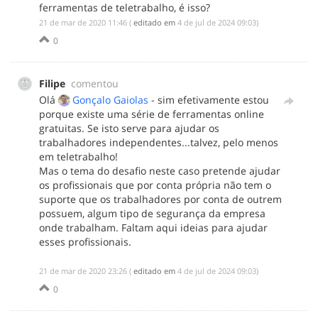
ferramentas de teletrabalho, é isso?
‎21 de mar de 2020 11:46
(
editado em
‎4 de jul de 2024 09:03
)
0
Filipe
comentou
Olá
Gonçalo Gaiolas
- sim efetivamente estou
porque existe uma série de ferramentas online
gratuitas. Se isto serve para ajudar os
trabalhadores independentes...talvez, pelo menos
em teletrabalho!
Mas o tema do desafio neste caso pretende ajudar
os profissionais que por conta própria não tem o
suporte que os trabalhadores por conta de outrem
possuem, algum tipo de segurança da empresa
onde trabalham. Faltam aqui ideias para ajudar
esses profissionais.
‎21 de mar de 2020 23:26
(
editado em
‎4 de jul de 2024 09:03
)
0