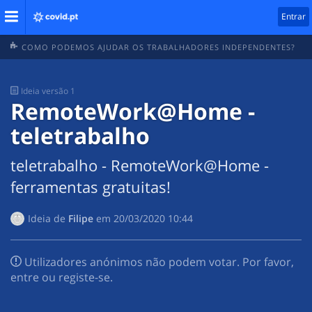
Entrar
COMO PODEMOS AJUDAR OS TRABALHADORES INDEPENDENTES?
Ideia
versão 1
RemoteWork@Home -
teletrabalho
teletrabalho - RemoteWork@Home -
ferramentas gratuitas!
Ideia de
Filipe
em
‎20/03/2020 10:44
Utilizadores anónimos não podem votar. Por favor,
entre ou registe-se.