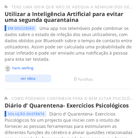
TENS UMA IDEIA QUE NÃO SE ADEQUA A NENHUM DOS DESAFIOS ANTERIORES? SUBMETE-A AQUI.
Utilizar a Inteligência Artificial para evitar
uma segunda quarantaina
Uma app nos telemóveis pode combinar os
EM DISCUSSÃO
dados sobre o estado de infeção dos seus utilizadores, com
dados obtidos por Bluetooth sobre o tempo de contacto entre
utilizadores. Assim pode ser calculada uma probabilidade de
estar infetado e pode ser enviado uma notificação à pessoa
para esta ser testada.
hans welling
0
ver ideia
Partilhas
COMO PODEMOS CONTRIBUIR PARA O BEM ESTAR PSICOLÓGICO DAS PESSOAS EM QUARENTENA?
Diário d’ Quarentena- Exercícios Psicológicos
Diário d’ Quarentena- Exercícios
SOLUÇÃO EXISTENTE
Psicológicos foi um projecto que iniciei com o intuito de
fornecer as pessoas ferramentas para estimularem as
diferentes funções do cérebro e aliviar questões relacionadas