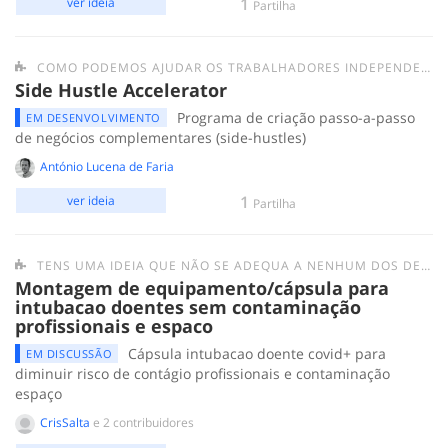
1
ver ideia
Partilha
COMO PODEMOS AJUDAR OS TRABALHADORES INDEPENDENTES?
Side Hustle Accelerator
Programa de criação passo-a-passo
EM DESENVOLVIMENTO
de negócios complementares (side-hustles)
António Lucena de Faria
1
ver ideia
Partilha
TENS UMA IDEIA QUE NÃO SE ADEQUA A NENHUM DOS DESAFIOS ANTERIORES? SUBMETE-A AQUI.
Montagem de equipamento/cápsula para
intubacao doentes sem contaminação
profissionais e espaco
Cápsula intubacao doente covid+ para
EM DISCUSSÃO
diminuir risco de contágio profissionais e contaminação
espaço
CrisSalta
e 2 contribuidores