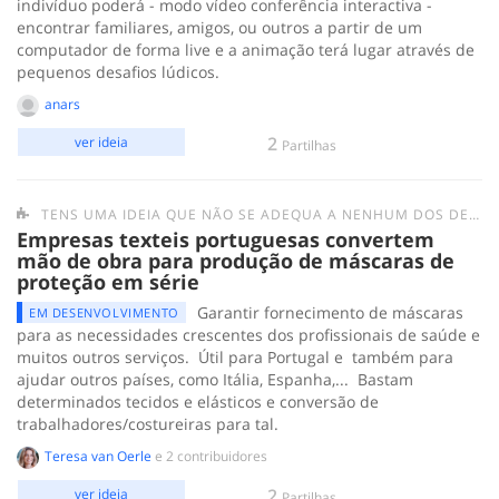
indivíduo poderá - modo vídeo conferência interactiva -
encontrar familiares, amigos, ou outros a partir de um
computador de forma live e a animação terá lugar através de
pequenos desafios lúdicos.
anars
2
ver ideia
Partilhas
TENS UMA IDEIA QUE NÃO SE ADEQUA A NENHUM DOS DESAFIOS ANTERIORES? SUBMETE-A AQUI.
Empresas texteis portuguesas convertem
mão de obra para produção de máscaras de
proteção em série
Garantir fornecimento de máscaras
EM DESENVOLVIMENTO
para as necessidades crescentes dos profissionais de saúde e
muitos outros serviços. Útil para Portugal e também para
ajudar outros países, como Itália, Espanha,... Bastam
determinados tecidos e elásticos e conversão de
trabalhadores/costureiras para tal.
Teresa van Oerle
e 2 contribuidores
2
ver ideia
Partilhas