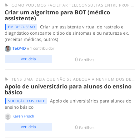
COMO PODEMOS FACILITAR TELECONSULTAS ENTRE PROFISSIONAIS DE SAÚDE E A POPULAÇÃO?
Criar um algoritmo para BOT (médico
assistente)
Criar um assistente virtual de rastreio e
EM DISCUSSÃO
diagnóstico consoante o tipo de sintomas e ou natureza ex.
(receitas médicas, outros)
TekP-ID
e 1 contribuidor
0
ver ideia
Partilhas
TENS UMA IDEIA QUE NÃO SE ADEQUA A NENHUM DOS DESAFIOS ANTERIORES? SUBMETE-A AQUI.
Apoio de universitário para alunos do ensino
básico
Apoio de universitários para alunos do
SOLUÇÃO EXISTENTE
ensino básico
Karen Frisch
0
ver ideia
Partilhas