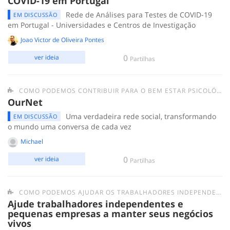
COVID-19 em Portugal
Rede de Análises para Testes de COVID-19
EM DISCUSSÃO
em Portugal - Universidades e Centros de Investigação
Joao Victor de Oliveira Pontes
0
ver ideia
Partilhas
COMO PODEMOS CONTRIBUIR PARA O BEM ESTAR PSICOLÓGICO DAS PESSOAS EM QUARENTENA?
OurNet
Uma verdadeira rede social, transformando
EM DISCUSSÃO
o mundo uma conversa de cada vez
Michael
0
ver ideia
Partilhas
COMO PODEMOS AJUDAR OS TRABALHADORES INDEPENDENTES?
Ajude trabalhadores independentes e
pequenas empresas a manter seus negócios
vivos