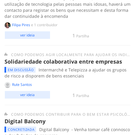
utilização de tecnologia pelas pessoas mais idosas, haverá um
contacto para registar os bens que necessitam e desta forma
dar continuidade à encomenda
Filipa Pires
e 1 contribuidor
1
ver ideia
Partilha
COMO PODEMOS AGIR LOCALMENTE PARA AJUDAR OS INDIVÍDUOS/GRUPOS MAIS FRÁGEIS E AS PESSOAS EM SITUAÇÃO DE SEM-ABRIGO?
Solidariedade colaborativa entre empresas
Intermarché e Telepizza a ajudar os grupos
EM DISCUSSÃO
de risco a disporem de bens essenciais
Rute Santos
1
ver ideia
Partilha
COMO PODEMOS CONTRIBUIR PARA O BEM ESTAR PSICOLÓGICO DAS PESSOAS EM QUARENTENA?
Digital Balcony
Digital Balcony - Venha tomar café connosco
CONCRETIZADA