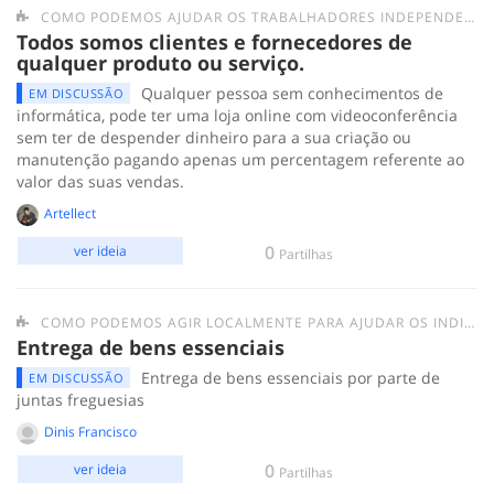
COMO PODEMOS AJUDAR OS TRABALHADORES INDEPENDENTES?
Todos somos clientes e fornecedores de
qualquer produto ou serviço.
Qualquer pessoa sem conhecimentos de
EM DISCUSSÃO
informática, pode ter uma loja online com videoconferência
sem ter de despender dinheiro para a sua criação ou
manutenção pagando apenas um percentagem referente ao
valor das suas vendas.
Artellect
0
ver ideia
Partilhas
COMO PODEMOS AGIR LOCALMENTE PARA AJUDAR OS INDIVÍDUOS/GRUPOS MAIS FRÁGEIS E AS PESSOAS EM SITUAÇÃO DE SEM-ABRIGO?
Entrega de bens essenciais
Entrega de bens essenciais por parte de
EM DISCUSSÃO
juntas freguesias
Dinis Francisco
0
ver ideia
Partilhas