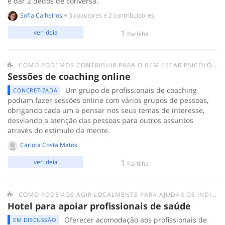
e dar 2 dedos de conversa.
Sofia Calheiros
+ 3 coautores e 2 contribuidores
1
ver ideia
Partilha
COMO PODEMOS CONTRIBUIR PARA O BEM ESTAR PSICOLÓGICO DAS PESSOAS EM QUARENTENA?
Sessões de coaching online
Um grupo de profissionais de coaching
CONCRETIZADA
podiam fazer sessões online com vários grupos de pessoas,
obrigando cada um a pensar nos seus temas de interesse,
desviando a atenção das pessoas para outros assuntos
através do estímulo da mente.
Carlota Costa Matos
1
ver ideia
Partilha
COMO PODEMOS AGIR LOCALMENTE PARA AJUDAR OS INDIVÍDUOS/GRUPOS MAIS FRÁGEIS E AS PESSOAS EM SITUAÇÃO DE SEM-ABRIGO?
Hotel para apoiar profissionais de saúde
Oferecer acomodação aos profissionais de
EM DISCUSSÃO