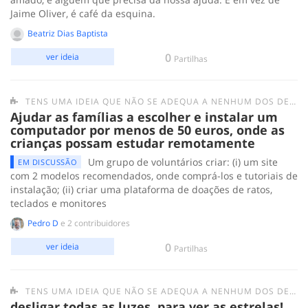
Jaime Oliver, é café da esquina.
Beatriz Dias Baptista
0
ver ideia
Partilhas
TENS UMA IDEIA QUE NÃO SE ADEQUA A NENHUM DOS DESAFIOS ANTERIORES? SUBMETE-A AQUI.
Ajudar as famílias a escolher e instalar um
computador por menos de 50 euros, onde as
crianças possam estudar remotamente
Um grupo de voluntários criar: (i) um site
EM DISCUSSÃO
com 2 modelos recomendados, onde comprá-los e tutoriais de
instalação; (ii) criar uma plataforma de doações de ratos,
teclados e monitores
Pedro D
e 2 contribuidores
0
ver ideia
Partilhas
TENS UMA IDEIA QUE NÃO SE ADEQUA A NENHUM DOS DESAFIOS ANTERIORES? SUBMETE-A AQUI.
desligar todas as luzes, para ver as estrelas!