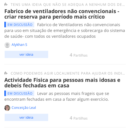
TENS UMA IDEIA QUE NÃO SE ADEQUA A NENHUM DOS DESAFIOS ANTERIORES? SUBMETE-A AQUI.
Fabrico de ventiladores não convencionais -
criar reserva para período mais crítico
Fabrico de Ventiladores não convencionais
EM DISCUSSÃO
para uso em situação de emergência e sobrecarga do sistema
de saúde- com todos os ventiladores ocupados
Alykhan S
4
ver ideia
Partilhas
COMO PODEMOS AGIR LOCALMENTE PARA AJUDAR OS INDIVÍDUOS/GRUPOS MAIS FRÁGEIS E AS PESSOAS EM SITUAÇÃO DE SEM-ABRIGO?
Actividade Fisica para pessoas mais idosas e
debeis fechadas em casa
Levar as pessoas mais frageis que se
EM DISCUSSÃO
encontram fechadas em casa a fazer algum exercício.
Conceição Leal
4
ver ideia
Partilhas