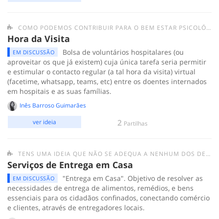
COMO PODEMOS CONTRIBUIR PARA O BEM ESTAR PSICOLÓGICO DAS PESSOAS EM QUARENTENA?
Hora da Visita
Bolsa de voluntários hospitalares (ou
EM DISCUSSÃO
aproveitar os que já existem) cuja única tarefa seria permitir
e estimular o contacto regular (a tal hora da visita) virtual
(facetime, whatsapp, teams, etc) entre os doentes internados
em hospitais e as suas famílias.
Inês Barroso Guimarães
2
ver ideia
Partilhas
TENS UMA IDEIA QUE NÃO SE ADEQUA A NENHUM DOS DESAFIOS ANTERIORES? SUBMETE-A AQUI.
Serviços de Entrega em Casa
"Entrega em Casa". Objetivo de resolver as
EM DISCUSSÃO
necessidades de entrega de alimentos, remédios, e bens
essenciais para os cidadãos confinados, conectando comércio
e clientes, através de entregadores locais.