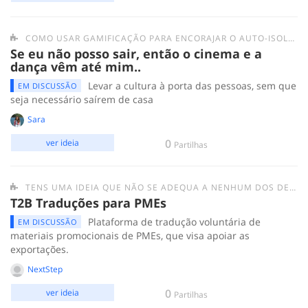
COMO USAR GAMIFICAÇÃO PARA ENCORAJAR O AUTO-ISOLAMENTO E DIMINUIR A NECESSIDADE DE SAIR À RUA E TER INTERAÇÕES PRESENCIAIS?
Se eu não posso sair, então o cinema e a
dança vêm até mim..
Levar a cultura à porta das pessoas, sem que
EM DISCUSSÃO
seja necessário saírem de casa
Sara
0
ver ideia
Partilhas
TENS UMA IDEIA QUE NÃO SE ADEQUA A NENHUM DOS DESAFIOS ANTERIORES? SUBMETE-A AQUI.
T2B Traduções para PMEs
Plataforma de tradução voluntária de
EM DISCUSSÃO
materiais promocionais de PMEs, que visa apoiar as
exportações.
NextStep
0
ver ideia
Partilhas