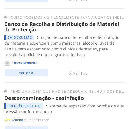
COMO PODEMOS AGIR LOCALMENTE PARA AJUDAR OS INDIVÍDUOS/GRUPOS MAIS FRÁGEIS E AS PESSOAS EM SITUAÇÃO DE SEM-ABRIGO?
Banco de Recolha e Distribuição de Material
de Protecção
Criação de banco de recolha e distribuição
EM DISCUSSÃO
de materiais essenciais como máscaras, alcool e luvas de
canais sem escoamento como clinicas dentárias, para
hospitais, policia e outros grupos de risco.
Liliana Monteiro
2
ver ideia
Partilhas
TENS UMA IDEIA QUE NÃO SE ADEQUA A NENHUM DOS DESAFIOS ANTERIORES? SUBMETE-A AQUI.
Descontaminação - desinfeção
Sistema de aspersão com bomba de alta
SOLUÇÃO EXISTENTE
pressão conforme anexo
Ameno
e 1 contribuidor