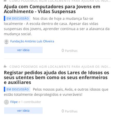
COMO PODEMOS AGIR LOCALMENTE PARA AJUDAR OS INDIVÍDUOS/GRUPOS MAIS FRÁGEIS E AS PESSOAS EM SITUAÇÃO DE SEM-ABRIGO?
Ajuda com Computadores para Jovens em
Acolhimento - Vidas Suspensas
Nos dias de hoje a mudança faz-se
EM DISCUSSÃO
localmente - A escola dentro de casa. Apesar das vidas
suspensas dos jovens, aprender continua a ser a alavanca da
mudança social.
Fundação António Luís Oliveira
0
ver ideia
Partilhas
COMO PODEMOS AGIR LOCALMENTE PARA AJUDAR OS INDIVÍDUOS/GRUPOS MAIS FRÁGEIS E AS PESSOAS EM SITUAÇÃO DE SEM-ABRIGO?
Registar pedidos ajuda dos Lares de Idosos os
seus utentes bem como os seus enfermeiros
e auxiliares
Pelos nossos pais, Avós, e outros idosos que
EM DISCUSSÃO
estão totalmente desprotegidos e vuneráveis!
Filipe
e 1 contribuidor
0
ver ideia
Partilhas