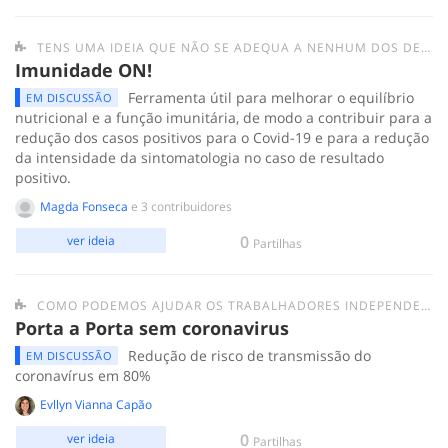
TENS UMA IDEIA QUE NÃO SE ADEQUA A NENHUM DOS DESAFIOS ANTERIORES? SUBMETE-A AQUI.
Imunidade ON!
Ferramenta útil para melhorar o equilíbrio
EM DISCUSSÃO
nutricional e a função imunitária, de modo a contribuir para a
redução dos casos positivos para o Covid-19 e para a redução
da intensidade da sintomatologia no caso de resultado
positivo.
Magda Fonseca
e 3 contribuidores
0
ver ideia
Partilhas
COMO PODEMOS AJUDAR OS TRABALHADORES INDEPENDENTES?
Porta a Porta sem coronavirus
Redução de risco de transmissão do
EM DISCUSSÃO
coronavírus em 80%
Evllyn Vianna Capão
0
ver ideia
Partilhas