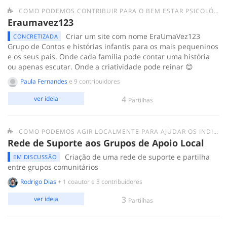
COMO PODEMOS CONTRIBUIR PARA O BEM ESTAR PSICOLÓGICO DAS PESSOAS EM QUARENTENA?
Eraumavez123
Criar um site com nome EraUmaVez123
CONCRETIZADA
Grupo de Contos e histórias infantis para os mais pequeninos
e os seus pais. Onde cada família pode contar uma história
ou apenas escutar. Onde a criatividade pode reinar 😊
Paula Fernandes
e 9 contribuidores
4
ver ideia
Partilhas
COMO PODEMOS AGIR LOCALMENTE PARA AJUDAR OS INDIVÍDUOS/GRUPOS MAIS FRÁGEIS E AS PESSOAS EM SITUAÇÃO DE SEM-ABRIGO?
Rede de Suporte aos Grupos de Apoio Local
Criação de uma rede de suporte e partilha
EM DISCUSSÃO
entre grupos comunitários
Rodrigo Dias
+ 1 coautor e 3 contribuidores
3
ver ideia
Partilhas