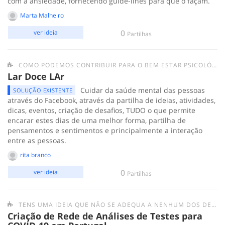
com a ansiedade, fornecendo guide-lines para que o façam.
Marta Malheiro
0
ver ideia
Partilhas
COMO PODEMOS CONTRIBUIR PARA O BEM ESTAR PSICOLÓGICO DAS PESSOAS EM QUARENTENA?
Lar Doce LAr
Cuidar da saúde mental das pessoas
SOLUÇÃO EXISTENTE
através do Facebook, através da partilha de ideias, atividades,
dicas, eventos, criação de desafios, TUDO o que permite
encarar estes dias de uma melhor forma, partilha de
pensamentos e sentimentos e principalmente a interação
entre as pessoas.
rita branco
0
ver ideia
Partilhas
TENS UMA IDEIA QUE NÃO SE ADEQUA A NENHUM DOS DESAFIOS ANTERIORES? SUBMETE-A AQUI.
Criação de Rede de Análises de Testes para