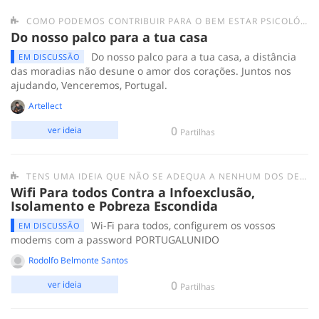
COMO PODEMOS CONTRIBUIR PARA O BEM ESTAR PSICOLÓGICO DAS PESSOAS EM QUARENTENA?
Do nosso palco para a tua casa
Do nosso palco para a tua casa, a distância
EM DISCUSSÃO
das moradias não desune o amor dos corações. Juntos nos
ajudando, Venceremos, Portugal.
Artellect
0
ver ideia
Partilhas
TENS UMA IDEIA QUE NÃO SE ADEQUA A NENHUM DOS DESAFIOS ANTERIORES? SUBMETE-A AQUI.
Wifi Para todos Contra a Infoexclusão,
Isolamento e Pobreza Escondida
Wi-Fi para todos, configurem os vossos
EM DISCUSSÃO
modems com a password PORTUGALUNIDO
Rodolfo Belmonte Santos
0
ver ideia
Partilhas