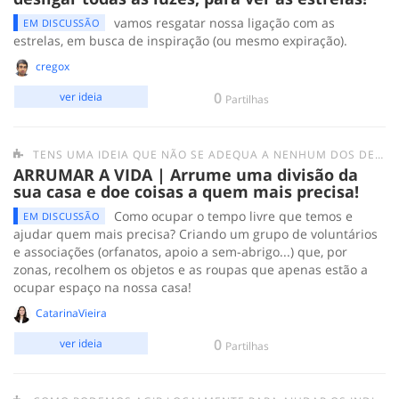
vamos resgatar nossa ligação com as
EM DISCUSSÃO
estrelas, em busca de inspiração (ou mesmo expiração).
cregox
0
ver ideia
Partilhas
TENS UMA IDEIA QUE NÃO SE ADEQUA A NENHUM DOS DESAFIOS ANTERIORES? SUBMETE-A AQUI.
ARRUMAR A VIDA | Arrume uma divisão da
sua casa e doe coisas a quem mais precisa!
Como ocupar o tempo livre que temos e
EM DISCUSSÃO
ajudar quem mais precisa? Criando um grupo de voluntários
e associações (orfanatos, apoio a sem-abrigo...) que, por
zonas, recolhem os objetos e as roupas que apenas estão a
ocupar espaço na nossa casa!
CatarinaVieira
0
ver ideia
Partilhas