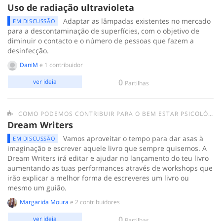
Uso de radiação ultravioleta
Adaptar as lâmpadas existentes no mercado
EM DISCUSSÃO
para a descontaminação de superfícies, com o objetivo de
diminuir o contacto e o número de pessoas que fazem a
desinfecção.
DaniM
e 1 contribuidor
0
ver ideia
Partilhas
COMO PODEMOS CONTRIBUIR PARA O BEM ESTAR PSICOLÓGICO DAS PESSOAS EM QUARENTENA?
Dream Writers
Vamos aproveitar o tempo para dar asas à
EM DISCUSSÃO
imaginação e escrever aquele livro que sempre quisemos. A
Dream Writers irá editar e ajudar no lançamento do teu livro
aumentando as tuas performances através de workshops que
irão explicar a melhor forma de escreveres um livro ou
mesmo um guião.
Margarida Moura
e 2 contribuidores
0
ver ideia
Partilhas