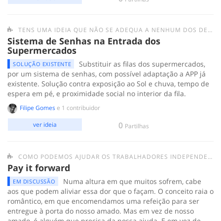
TENS UMA IDEIA QUE NÃO SE ADEQUA A NENHUM DOS DESAFIOS ANTERIORES? SUBMETE-A AQUI.
Sistema de Senhas na Entrada dos
Supermercados
Substituir as filas dos supermercados,
SOLUÇÃO EXISTENTE
por um sistema de senhas, com possível adaptação a APP já
existente. Solução contra exposição ao Sol e chuva, tempo de
espera em pé, e proximidade social no interior da fila.
Filipe Gomes
e 1 contribuidor
0
ver ideia
Partilhas
COMO PODEMOS AJUDAR OS TRABALHADORES INDEPENDENTES?
Pay it forward
Numa altura em que muitos sofrem, cabe
EM DISCUSSÃO
aos que podem aliviar essa dor que o façam. O conceito raia o
romântico, em que encomendamos uma refeição para ser
entregue à porta do nosso amado. Mas em vez de nosso
amado, é alguém que precisa da nossa ajuda. E em vez de