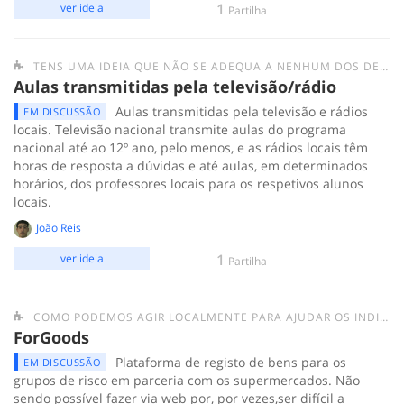
1
ver ideia
Partilha
TENS UMA IDEIA QUE NÃO SE ADEQUA A NENHUM DOS DESAFIOS ANTERIORES? SUBMETE-A AQUI.
Aulas transmitidas pela televisão/rádio
Aulas transmitidas pela televisão e rádios
EM DISCUSSÃO
locais. Televisão nacional transmite aulas do programa
nacional até ao 12º ano, pelo menos, e as rádios locais têm
horas de resposta a dúvidas e até aulas, em determinados
horários, dos professores locais para os respetivos alunos
locais.
João Reis
1
ver ideia
Partilha
COMO PODEMOS AGIR LOCALMENTE PARA AJUDAR OS INDIVÍDUOS/GRUPOS MAIS FRÁGEIS E AS PESSOAS EM SITUAÇÃO DE SEM-ABRIGO?
ForGoods
Plataforma de registo de bens para os
EM DISCUSSÃO
grupos de risco em parceria com os supermercados. Não
sendo possível fazer via web por, por vezes,ser difícil a