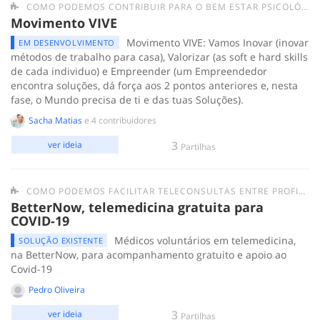
COMO PODEMOS CONTRIBUIR PARA O BEM ESTAR PSICOLÓGICO DAS PESSOAS EM QUARENTENA?
Movimento VIVE
Movimento VIVE: Vamos Inovar (inovar
EM DESENVOLVIMENTO
métodos de trabalho para casa), Valorizar (as soft e hard skills
de cada individuo) e Empreender (um Empreendedor
encontra soluções, dá força aos 2 pontos anteriores e, nesta
fase, o Mundo precisa de ti e das tuas Soluções).
Sacha Matias
e 4 contribuidores
3
ver ideia
Partilhas
COMO PODEMOS FACILITAR TELECONSULTAS ENTRE PROFISSIONAIS DE SAÚDE E A POPULAÇÃO?
BetterNow, telemedicina gratuita para
COVID-19
Médicos voluntários em telemedicina,
SOLUÇÃO EXISTENTE
na BetterNow, para acompanhamento gratuito e apoio ao
Covid-19
Pedro Oliveira
3
ver ideia
Partilhas