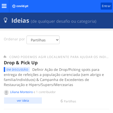
Entrar
Ideias
(de qualquer desafio ou categoria)
Ordenar por
COMO PODEMOS AGIR LOCALMENTE PARA AJUDAR OS INDIVÍDUOS/GRUPOS MAIS FRÁGEIS E AS PESSOAS EM SITUAÇÃO DE SEM-ABRIGO?
Drop & Pick Up
Definir Ação de Drop/Picking spots para
EM DISCUSSÃO
entrega de refeições a população carenciada (sem abrigo e
familia/indivíduos) & Campanha de Excedentes de
Restauração e Hipers/Supers/Mercearias
Liliana Monteiro
e 1 contribuidor
6
ver ideia
Partilhas