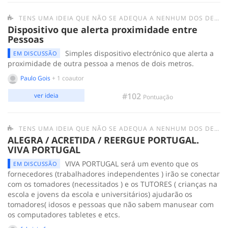
TENS UMA IDEIA QUE NÃO SE ADEQUA A NENHUM DOS DESAFIOS ANTERIORES? SUBMETE-A AQUI.
Dispositivo que alerta proximidade entre
Pessoas
Simples dispositivo electrónico que alerta a
EM DISCUSSÃO
proximidade de outra pessoa a menos de dois metros.
Paulo Gois
+ 1 coautor
#102
ver ideia
Pontuação
TENS UMA IDEIA QUE NÃO SE ADEQUA A NENHUM DOS DESAFIOS ANTERIORES? SUBMETE-A AQUI.
ALEGRA / ACRETIDA / REERGUE PORTUGAL.
VIVA PORTUGAL
VIVA PORTUGAL será um evento que os
EM DISCUSSÃO
fornecedores (trabalhadores independentes ) irão se conectar
com os tomadores (necessitados ) e os TUTORES ( crianças na
escola e jovens da escola e universitários) ajudarão os
tomadores( idosos e pessoas que não sabem manusear com
os computadores tabletes e etcs.