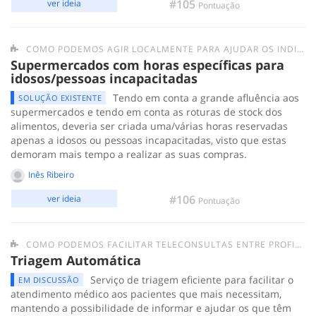
#105
ver ideia
Pontuação
COMO PODEMOS AGIR LOCALMENTE PARA AJUDAR OS INDIVÍDUOS/GRUPOS MAIS FRÁGEIS E AS PESSOAS EM SITUAÇÃO DE SEM-ABRIGO?
Supermercados com horas específicas para
idosos/pessoas incapacitadas
Tendo em conta a grande afluência aos
SOLUÇÃO EXISTENTE
supermercados e tendo em conta as roturas de stock dos
alimentos, deveria ser criada uma/várias horas reservadas
apenas a idosos ou pessoas incapacitadas, visto que estas
demoram mais tempo a realizar as suas compras.
Inês Ribeiro
#106
ver ideia
Pontuação
COMO PODEMOS FACILITAR TELECONSULTAS ENTRE PROFISSIONAIS DE SAÚDE E A POPULAÇÃO?
Triagem Automática
Serviço de triagem eficiente para facilitar o
EM DISCUSSÃO
atendimento médico aos pacientes que mais necessitam,
mantendo a possibilidade de informar e ajudar os que têm