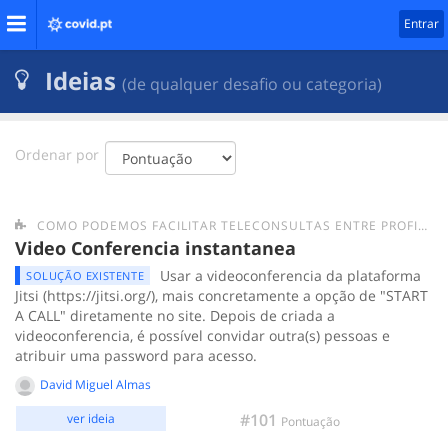
Entrar
Ideias
(de qualquer desafio ou categoria)
Ordenar por
COMO PODEMOS FACILITAR TELECONSULTAS ENTRE PROFISSIONAIS DE SAÚDE E A POPULAÇÃO?
Video Conferencia instantanea
Usar a videoconferencia da plataforma
SOLUÇÃO EXISTENTE
Jitsi (https://jitsi.org/), mais concretamente a opção de "START
A CALL" diretamente no site. Depois de criada a
videoconferencia, é possível convidar outra(s) pessoas e
atribuir uma password para acesso.
David Miguel Almas
#101
ver ideia
Pontuação