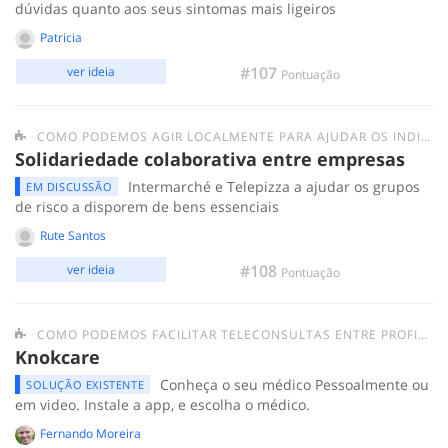
dúvidas quanto aos seus sintomas mais ligeiros
Patricia
#107
ver ideia
Pontuação
COMO PODEMOS AGIR LOCALMENTE PARA AJUDAR OS INDIVÍDUOS/GRUPOS MAIS FRÁGEIS E AS PESSOAS EM SITUAÇÃO DE SEM-ABRIGO?
Solidariedade colaborativa entre empresas
Intermarché e Telepizza a ajudar os grupos
EM DISCUSSÃO
de risco a disporem de bens essenciais
Rute Santos
#108
ver ideia
Pontuação
COMO PODEMOS FACILITAR TELECONSULTAS ENTRE PROFISSIONAIS DE SAÚDE E A POPULAÇÃO?
Knokcare
Conheça o seu médico Pessoalmente ou
SOLUÇÃO EXISTENTE
em video. Instale a app, e escolha o médico.
Fernando Moreira