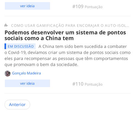
#109
ver ideia
Pontuação
COMO USAR GAMIFICAÇÃO PARA ENCORAJAR O AUTO-ISOLAMENTO E DIMINUIR A NECESSIDADE DE SAIR À RUA E TER INTERAÇÕES PRESENCIAIS?
Podemos desenvolver um sistema de pontos
sociais como a China tem
A China tem sido bem sucedida a combater
EM DISCUSSÃO
o Covid-19, devíamos criar um sistema de pontos sociais como
eles para recompensar as pessoas que têm comportamentos
que promovam o bem da sociedade.
Gonçalo Madeira
#110
ver ideia
Pontuação
Anterior