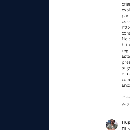
cri
expl
par
os 
http
cont
No e
htt
reg
Estã
pre
suge
e re
com 
Enco
‎24 d
2
Hug
Fili