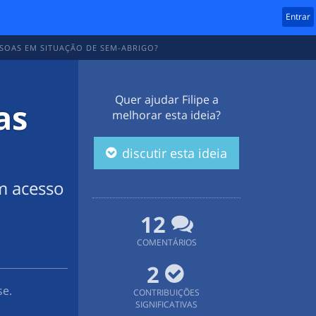
Entrar
SOAS EM SITUAÇÃO DE SEM-ABRIGO?
Quer ajudar
Filipe
a
as
melhorar esta ideia?
discutir esta ideia
m acesso
12
COMENTÁRIOS
2
se.
CONTRIBUIÇÕES
SIGNIFICATIVAS