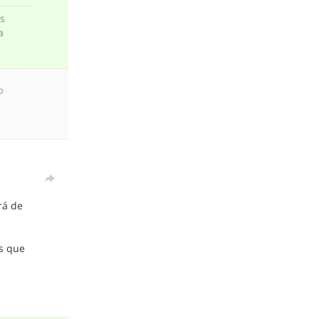
os
a
o
o
rá de
os que