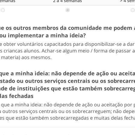
semanas
2 a 4 semanas
> 4 se
e os outros membros da comunidade me podem 
ou implementar a minha ideia?
e obter voluntários capacitados para disponibilizar-se a da
as criancas alunos. Achar-se algum meio / forma de passar 
e materia) aos mesmos.
que a minha ideia: não depende de ação ou aceit
estado ou outros serviços centrais ou os sobrecar
de de instituições que estão também sobrecarre
las fechadas
que a minha ideia: não depende de ação ou aceitação por 
u outros serviços centrais ou os sobrecarreguem; não dep
ções que estão também sobrecarregadas e muitas delas fec