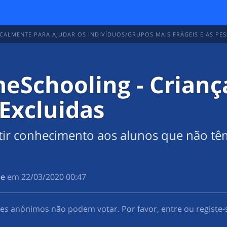
ALMENTE PARA AJUDAR OS INDIVÍDUOS/GRUPOS MAIS FRÁGEIS E AS PES
1
eSchooling - Crianç
Excluidas
tir conhecimento aos alunos que não tê
pe
em
‎22/03/2020 00:47
res anónimos não podem votar. Por favor, entre ou registe-