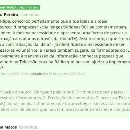
ontribuição significativa
o Pereira
comentou
Filipe, concordo perfeitamente que a tua ideia e a ideia
ps://covid.pt/spaces/1/challenges/98/ideas/361 se complementam,
podem à mesma necessidade e apresenta uma forma de passar a
rmação aos alunos (através da rádio/TV). Assim sendo, o que é nec
 a concretização da ideia? - Já identificaste a necessidade de ter
essores voluntários, a Teresa também sugeriu os formadores do IEF
ativamente à transmissão da informação, conheces pessoas que
balhem na Televisão e/ou na Rádio que possam ajudar a implement
a?
e mar de 2020 16:06
(
editado em
‎13 de nov de 2023 00:40
)
ificação do autor
:
Obrigado pelo input! Dividindo isto por partes: 1.
essores / formadores; 2. Produção de conteudos; 3. acesso a TV e 
ais) ou nacionais. 4. Contatos que facam chegar isto as altas instanc
ceber o nº de alunos que nao tem acesso online internet e comput
na Matos
comentou