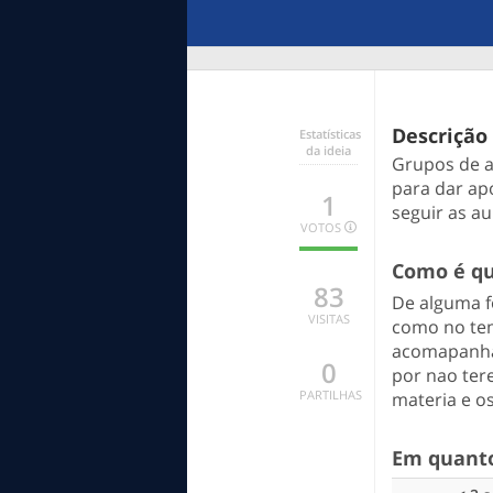
Descrição
Estatísticas
da ideia
Grupos de a
para dar ap
1
seguir as au
VOTOS
1
0
0
Como é qu
BOA
INDECISO
MENOS
83
BOA
De alguma f
VISITAS
como no tem
acomapanham
0
por nao ter
PARTILHAS
materia e os
Em quanto