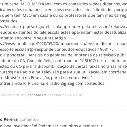
ar um canal MEO, MEO Kanal com os conteudos videos didaticos, vi
icativos dos trabalhos, exercicios resolvidos, etc. é limitador porqu
a quem tem MEO em casa e ou os professores que tem meo carre
conteudos.
s://ensina.rtp.pt/artigo/telescola-aprender-pela-televisao/ relativo
eudos existentes do tele escola estes aparentam estar desatualiza
ntanto encontrei o seguinte artigo
ps://www.publico.pt/2020/03/20/impar/noticia/ensino-distancia-nao
resso-telescola-rtp-responde-conteudos-educativos-1908175
o a ponderar " Através do gabinete de imprensa da televisão públi
sidente do CA, Gonçalo Reis, confirmou ao PÚBLICO ter recebido u
stão do CO para “a disponibilização de certas faixas horárias (mat
cursos) na Rádio e na Televisão para a sua utilização, em coorden
o Ministério da Educação, para fins educativos."
ntrei ainda RTP Ensina, e rádio Zig Zag com conteudos.
e mar de 2020 00:59
(
editado em
‎13 de nov de 2023 00:40
)
o Pereira
comentou
pe, boa investigação! Podem ser caminhos a explorar :)