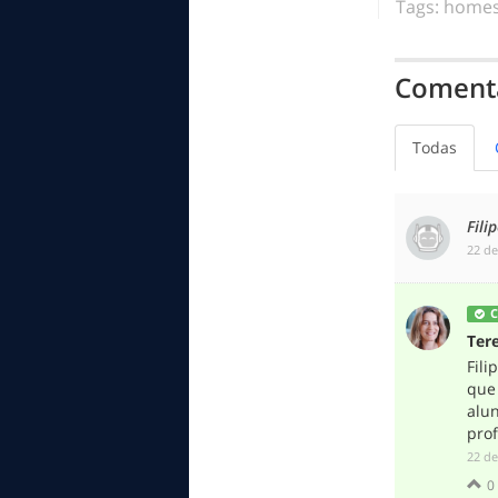
Tags:
homes
Comentá
Todas
Fili
‎22 d
C
Ter
Fili
que
alun
prof
‎22 d
0