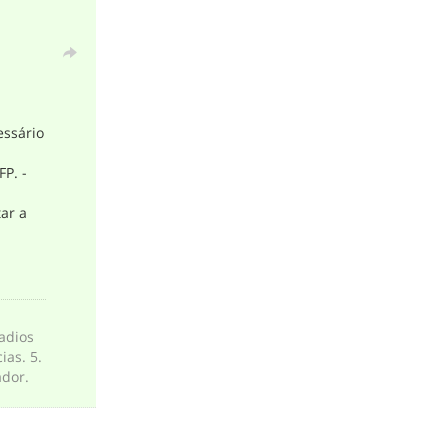
essário
P. -
ar a
radios
ias. 5.
ador.