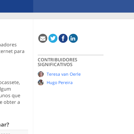
rmadores
ternet para
CONTRIBUIDORES
SIGNIFICATIVOS
Teresa van Oerle
ocassete,
Hugo Pereira
algum
lunos que
e obter a
nar?