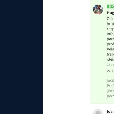
C
Hug
Olá 
htt
res
info
para
prof
Rel
tra
idei
‎23 d
1
Just
Prof
(loc
per
Joa