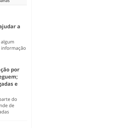
manas
ajudar a
r algum
a informação
ação por
reguem;
gadas e
parte do
ende de
hadas