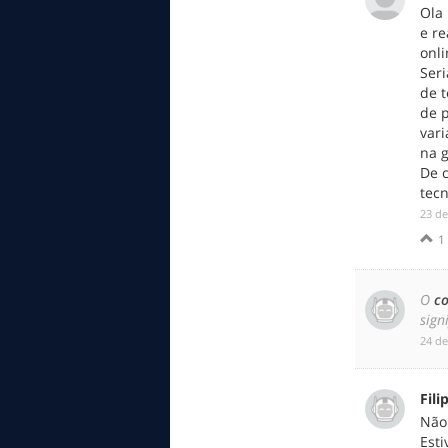
Ola 
e re
onli
Seri
de t
de 
var
na g
De c
tecn
‎23 d
1
O
c
sign
‎24 d
Fili
Não 
Esti