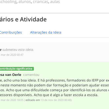
chooling
,
alunos
,
criancas
,
aulas
rios e Atividade
Contribuições
Alterações da Ideia
pe
submeteu esta ideia.
e mar de 2020 00:47
ontribuição significativa
esa van Oerle
comentou
pe, acho uma boa ideia. E há professores, formadores do IEFP por 
 neste momento não podem dar formação e poderiam ajudar esse
os. Acho que uma dificuldade começa por identificá-los os alunos 
essores disponíveis. Acho que é algo a fazer escola a escola.
e mar de 2020 18:05
(
editado em
‎13 de nov de 2023 00:40
)