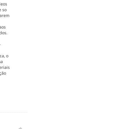
deos
e so
garem
 aos
dos.
-
ca, o
ma
eriais
ação