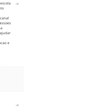
escola
nto
 canal
sessoes
ha
 ajudar
acao e