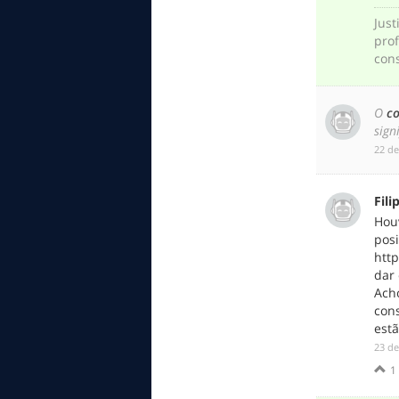
Just
prof
con
O
c
sign
‎22 d
Fili
Hou
posi
htt
dar 
Acho
cons
est
‎23 d
1