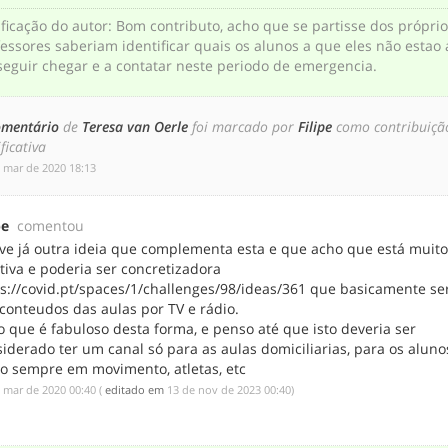
ificação do autor
:
Bom contributo, acho que se partisse dos própri
essores saberiam identificar quais os alunos a que eles não estao 
seguir chegar e a contatar neste periodo de emergencia.
omentário
de
Teresa van Oerle
foi marcado por
Filipe
como contribuiçã
ificativa
e mar de 2020 18:13
pe
comentou
ve já outra ideia que complementa esta e que acho que está muit
tiva e poderia ser concretizadora
ps://covid.pt/spaces/1/challenges/98/ideas/361 que basicamente se
conteudos das aulas por TV e rádio.
 que é fabuloso desta forma, e penso até que isto deveria ser
iderado ter um canal só para as aulas domiciliarias, para os alun
ão sempre em movimento, atletas, etc
e mar de 2020 00:40
(
editado em
‎13 de nov de 2023 00:40
)