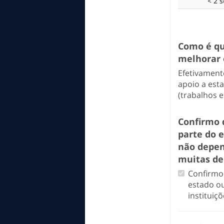
< 2 
Como é qu
melhorar 
Efetivament
apoio a est
(trabalhos 
Confirmo 
parte do 
não depen
muitas de
Confirmo 
estado o
institui