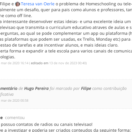
Filipe e
Teresa van Oerle
o problema de Homeschooling ou tele-
almente um desafio, quer para pais como alunos e professores, ta
ne como off line.
a interessante desenvolver estas ideias- e uma excelente ideia um
elevisao que transmita o curriculum educativo atraves de aulas e 
perguntas, ao qual se pode complementar um app ou plataforma (
ias plataformas que podem ser usadas, ex Trello, Monday etc) para
estao de tarefas e ate incentivar alunos, e mais ideias claro.
erta forma e expandir a tele escola para varios canais de comunic
ologias.
e mar de 2020 16:14
(
editado em
‎13 de nov de 2023 00:40
)
omentário
de
Hugo Pereira
foi marcado por
Filipe
como contribuição
ificativa
e mar de 2020 00:58
pe
comentou
possuo contatos de radios ou canais televisao!
ve a investigar e poderia ser criados conteudos da seguinte forma: