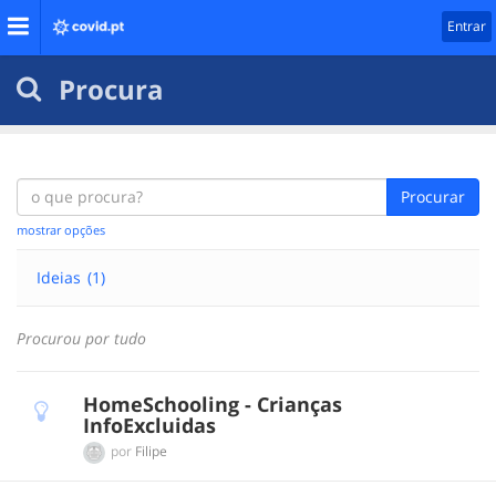
Entrar
Procura
Procurar
mostrar opções
Ideias
(1)
Procurou por tudo
HomeSchooling - Crianças
InfoExcluidas
por
Filipe