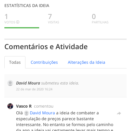
ESTATÍSTICAS DA IDEIA
1
7
0
VOTOS
VISITAS
PARTILHAS
1
0
0
BOA
INDECISO
MENOS
BOA
Comentários e Atividade
Todas
Contribuições
Alterações da Ideia
David Moura
submeteu esta ideia.
‎22 de mar de 2020 16:24
Vasco R
comentou
Olá
David Moura
a ideia de combater a
especulação de preços parece bastante
interessante. No entanto se formos pelo caminho
da app a ideia vai certamente levar mais tempo e