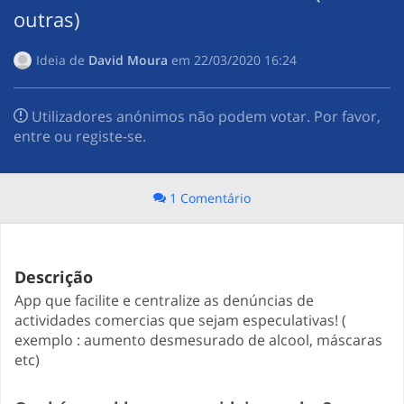
outras)
Ideia de
David Moura
em
‎22/03/2020 16:24
Utilizadores anónimos não podem votar. Por favor,
entre ou registe-se.
1 Comentário
Descrição
App que facilite e centralize as denúncias de
actividades comercias que sejam especulativas! (
exemplo : aumento desmesurado de alcool, máscaras
etc)