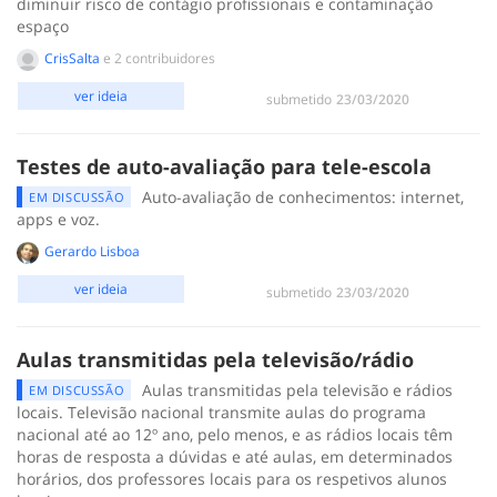
diminuir risco de contágio profissionais e contaminação
espaço
CrisSalta
e 2 contribuidores
ver ideia
submetido
‎23/03/2020
Testes de auto-avaliação para tele-escola
Auto-avaliação de conhecimentos: internet,
EM DISCUSSÃO
apps e voz.
Gerardo Lisboa
ver ideia
submetido
‎23/03/2020
Aulas transmitidas pela televisão/rádio
Aulas transmitidas pela televisão e rádios
EM DISCUSSÃO
locais. Televisão nacional transmite aulas do programa
nacional até ao 12º ano, pelo menos, e as rádios locais têm
horas de resposta a dúvidas e até aulas, em determinados
horários, dos professores locais para os respetivos alunos