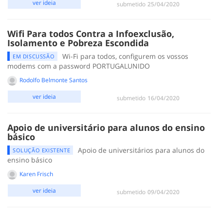
ver ideia
submetido
‎25/04/2020
Wifi Para todos Contra a Infoexclusão,
Isolamento e Pobreza Escondida
Wi-Fi para todos, configurem os vossos
EM DISCUSSÃO
modems com a password PORTUGALUNIDO
Rodolfo Belmonte Santos
ver ideia
submetido
‎16/04/2020
Apoio de universitário para alunos do ensino
básico
Apoio de universitários para alunos do
SOLUÇÃO EXISTENTE
ensino básico
Karen Frisch
ver ideia
submetido
‎09/04/2020