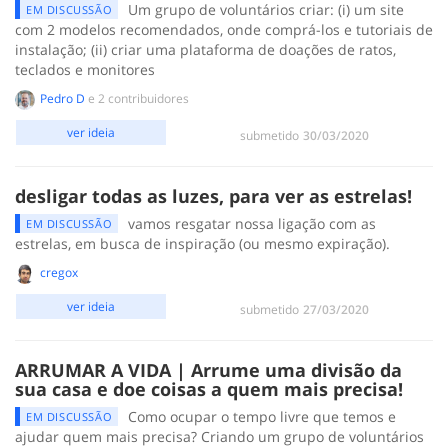
Um grupo de voluntários criar: (i) um site
EM DISCUSSÃO
com 2 modelos recomendados, onde comprá-los e tutoriais de
instalação; (ii) criar uma plataforma de doações de ratos,
teclados e monitores
Pedro D
e 2 contribuidores
ver ideia
submetido
‎30/03/2020
desligar todas as luzes, para ver as estrelas!
vamos resgatar nossa ligação com as
EM DISCUSSÃO
estrelas, em busca de inspiração (ou mesmo expiração).
cregox
ver ideia
submetido
‎27/03/2020
ARRUMAR A VIDA | Arrume uma divisão da
sua casa e doe coisas a quem mais precisa!
Como ocupar o tempo livre que temos e
EM DISCUSSÃO
ajudar quem mais precisa? Criando um grupo de voluntários