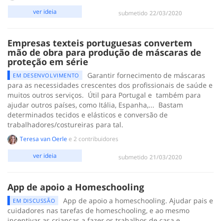
ver ideia
submetido
‎22/03/2020
Empresas texteis portuguesas convertem
mão de obra para produção de máscaras de
proteção em série
Garantir fornecimento de máscaras
EM DESENVOLVIMENTO
para as necessidades crescentes dos profissionais de saúde e
muitos outros serviços. Útil para Portugal e também para
ajudar outros países, como Itália, Espanha,... Bastam
determinados tecidos e elásticos e conversão de
trabalhadores/costureiras para tal.
Teresa van Oerle
e 2 contribuidores
ver ideia
submetido
‎21/03/2020
App de apoio a Homeschooling
App de apoio a homeschooling. Ajudar pais e
EM DISCUSSÃO
cuidadores nas tarefas de homeschooling, e ao mesmo
incentivar as criancas a fazer os trabalhos de casa e