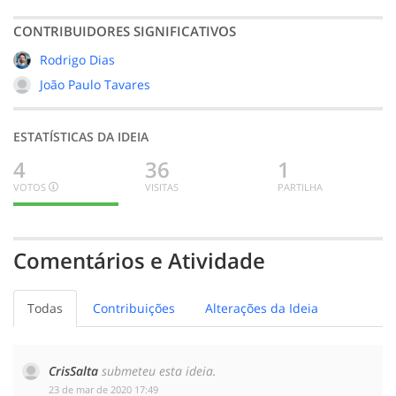
CONTRIBUIDORES SIGNIFICATIVOS
Rodrigo Dias
João Paulo Tavares
ESTATÍSTICAS DA IDEIA
4
36
1
VOTOS
VISITAS
PARTILHA
4
0
0
BOA
INDECISO
MENOS
BOA
Comentários e Atividade
Todas
Contribuições
Alterações da Ideia
CrisSalta
submeteu esta ideia.
‎23 de mar de 2020 17:49