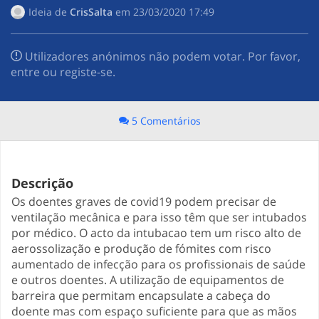
Ideia de
CrisSalta
em
‎23/03/2020 17:49
Utilizadores anónimos não podem votar. Por favor,
entre ou registe-se.
5 Comentários
Descrição
Os doentes graves de covid19 podem precisar de
ventilação mecânica e para isso têm que ser intubados
por médico. O acto da intubacao tem um risco alto de
aerossolização e produção de fómites com risco
aumentado de infecção para os profissionais de saúde
e outros doentes. A utilização de equipamentos de
barreira que permitam encapsulate a cabeça do
doente mas com espaço suficiente para que as mãos