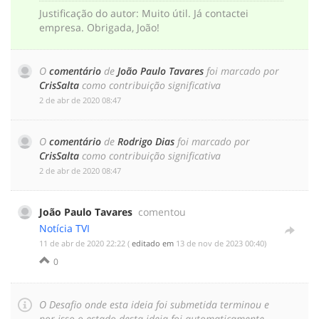
Justificação do autor
:
Muito útil. Já contactei
empresa. Obrigada, João!
O
comentário
de
João Paulo Tavares
foi marcado por
CrisSalta
como contribuição significativa
‎2 de abr de 2020 08:47
O
comentário
de
Rodrigo Dias
foi marcado por
CrisSalta
como contribuição significativa
‎2 de abr de 2020 08:47
João Paulo Tavares
comentou
Notícia TVI
‎11 de abr de 2020 22:22
(
editado em
‎13 de nov de 2023 00:40
)
0
O Desafio onde esta ideia foi submetida terminou e
por isso o estado desta ideia foi automaticamente