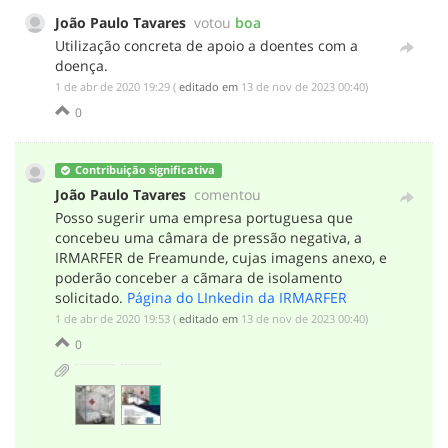
João Paulo Tavares
votou
boa
Utilização concreta de apoio a doentes com a
doença.
‎1 de abr de 2020 19:29
(
editado em
‎13 de nov de 2023 00:40
)
0
Contribuição significativa
João Paulo Tavares
comentou
Posso sugerir uma empresa portuguesa que
concebeu uma câmara de pressão negativa, a
IRMARFER de Freamunde, cujas imagens anexo, e
poderão conceber a cãmara de isolamento
solicitado.
Página do LInkedin da IRMARFER
‎1 de abr de 2020 19:53
(
editado em
‎13 de nov de 2023 00:40
)
0