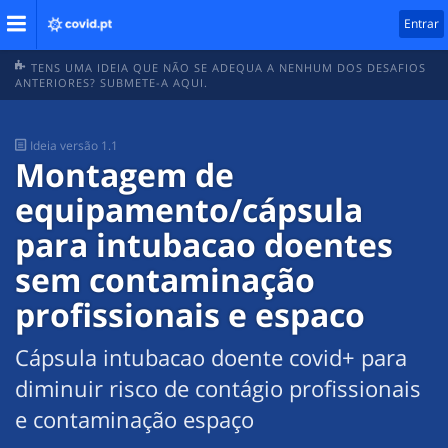
Entrar
TENS UMA IDEIA QUE NÃO SE ADEQUA A NENHUM DOS DESAFIOS
ANTERIORES? SUBMETE-A AQUI.
Ideia
versão 1.1
Montagem de
equipamento/cápsula
para intubacao doentes
sem contaminação
profissionais e espaco
Cápsula intubacao doente covid+ para
diminuir risco de contágio profissionais
e contaminação espaço