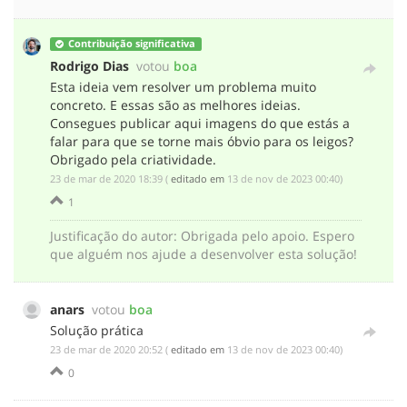
Contribuição significativa
Rodrigo Dias
votou
boa
Esta ideia vem resolver um problema muito
concreto. E essas são as melhores ideias.
Consegues publicar aqui imagens do que estás a
falar para que se torne mais óbvio para os leigos?
Obrigado pela criatividade.
‎23 de mar de 2020 18:39
(
editado em
‎13 de nov de 2023 00:40
)
1
Justificação do autor
:
Obrigada pelo apoio. Espero
que alguém nos ajude a desenvolver esta solução!
anars
votou
boa
Solução prática
‎23 de mar de 2020 20:52
(
editado em
‎13 de nov de 2023 00:40
)
0