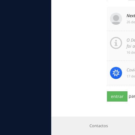
Nex
‎26 d
O De
foi 
‎16 d
Covi
‎17 d
pa
entrar
Contactos