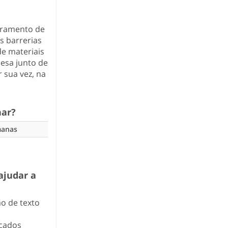
oramento de
s barrerias
 de materiais
uesa junto de
 sua vez, na
nar?
manas
ajudar a
ão de texto
rcados