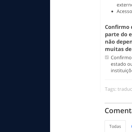
extern
Acesso
Confirmo 
parte do 
não depen
muitas de
Confirmo 
estado o
institui
Tags:
tradu
Comentá
Todas