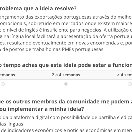
problema que a ideia resolve?
lançamento das exportações portuguesas através do melh
romocionais, sobretudo em mercados onde existem maiore
 e o nível de Inglês é insuficiente para negócios. A utilização
 na língua local facilitará a apresentação da oferta portug
tes, resultando eventualmente em novas encomendas e, por
de postos de trabalho nas PMEs portuguesas.
 tempo achas que esta ideia pode estar a funcio
semanas
2 a 4 semanas
> 4 se
e os outros membros da comunidade me podem 
ou implementar a minha ideia?
o da plataforma digital com possibilidade de partilha e ediç
ias línguas
 de indicadores económicos e notícias económicas em me