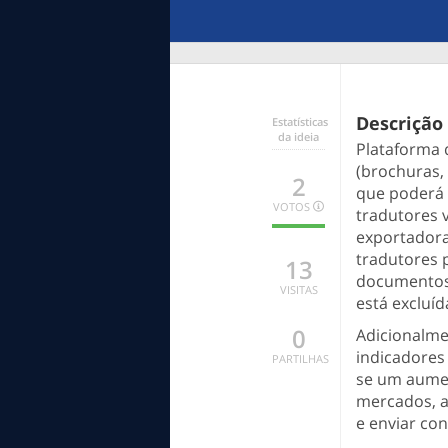
Descrição
Estatísticas
da ideia
Plataforma 
(brochuras,
2
que poderá 
VOTOS
tradutores v
2
0
0
exportadora
BOA
INDECISO
MENOS
tradutores 
13
BOA
documentos.
VISITAS
está excluíd
0
Adicionalme
indicadores
PARTILHAS
se um aumen
mercados, a
e enviar con