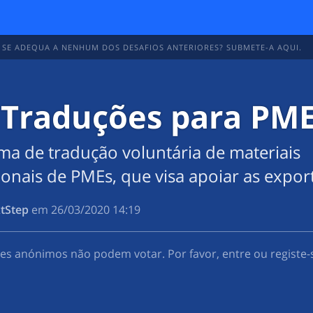
 SE ADEQUA A NENHUM DOS DESAFIOS ANTERIORES? SUBMETE-A AQUI.
1
 Traduções para PM
ma de tradução voluntária de materiais
onais de PMEs, que visa apoiar as expor
tStep
em
‎26/03/2020 14:19
res anónimos não podem votar. Por favor, entre ou registe-