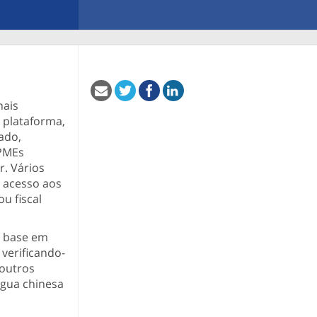
nais
 plataforma,
ado,
 PMEs
r. Vários
o acesso aos
u fiscal
m base em
verificando-
 outros
ngua chinesa