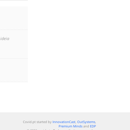
 ideia
Covid.pt started by
InnovationCast
,
OutSystems
,
Premium Minds
and
EDP