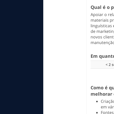
Qual é o 
Apoiar o re
materiais p
linguísticas
de marketing
novos clien
manutenção 
Em quanto
< 2 
Como é qu
melhorar 
Criaçã
em vár
Fontes