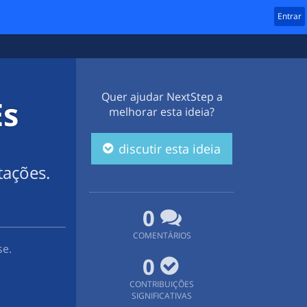
Entrar
Quer ajudar
NextStep
a
Es
melhorar esta ideia?
discutir esta ideia
tações.
0
COMENTÁRIOS
se.
0
CONTRIBUIÇÕES
SIGNIFICATIVAS