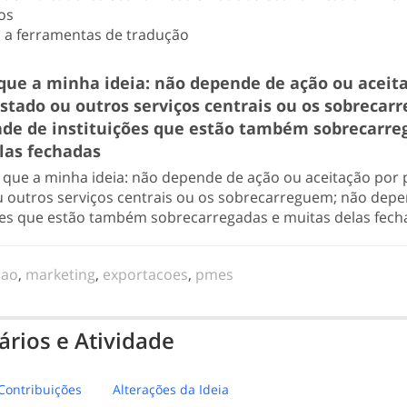
os
 a ferramentas de tradução
que a minha ideia: não depende de ação ou aceit
estado ou outros serviços centrais ou os sobrecar
de de instituições que estão também sobrecarre
las fechadas
que a minha ideia: não depende de ação ou aceitação por 
u outros serviços centrais ou os sobrecarreguem; não dep
ções que estão também sobrecarregadas e muitas delas fec
cao
,
marketing
,
exportacoes
,
pmes
rios e Atividade
Contribuições
Alterações da Ideia