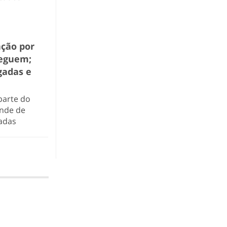
ação por
reguem;
gadas e
parte do
ende de
hadas