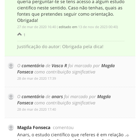
queria perguntar-te se tens acesso a algum estudo
cientifico neste sentido. Caso não tenhas, quais as
fontes que pretendes seguir como orientação.
Obrigada!
‎27 de mar de 2020 16:40
(
editado em
‎13 de nov de 2023 00:40
)
1
Justificação do autor
:
Obrigada pela dica!
O
comentário
de
Vasco R
foi marcado por
Magda
Fonseca
como contribuição significativa
‎28 de mar de 2020 17:39
O
comentário
de
anars
foi marcado por
Magda
Fonseca
como contribuição significativa
‎28 de mar de 2020 17:40
Magda Fonseca
comentou
Anars, o estudo científico que referes é em relação