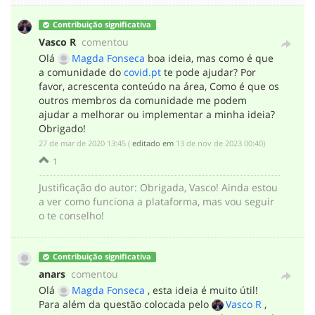
Contribuição significativa
Vasco R
comentou
Olá
Magda Fonseca
boa ideia, mas como é que
a comunidade do
covid.pt
te pode ajudar? Por
favor, acrescenta conteúdo na área, Como é que os
outros membros da comunidade me podem
ajudar a melhorar ou implementar a minha ideia?
Obrigado!
‎27 de mar de 2020 13:45
(
editado em
‎13 de nov de 2023 00:40
)
1
Justificação do autor
:
Obrigada, Vasco! Ainda estou
a ver como funciona a plataforma, mas vou seguir
o te conselho!
Contribuição significativa
anars
comentou
Olá
Magda Fonseca
, esta ideia é muito útil!
Para além da questão colocada pelo
Vasco R
,