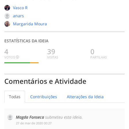
Vasco R
anars
Margarida Moura
ESTATÍSTICAS DA IDEIA
4
39
0
VOTOS
VISITAS
PARTILHAS
3
1
0
BOA
INDECISO
MENOS
BOA
Comentários e Atividade
Todas
Contribuições
Alterações da Ideia
Magda Fonseca
submeteu esta ideia.
‎27 de mar de 2020 00:27