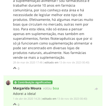
á suplementação alimentar? Sou farmacêutica e
trabalhei durante 10 anos em farmácia
comunitária, por isso conheço esta área e há
necessidade de legislar melhor este tipo de
produtos. Efetivamente, há algumas marcas muito
boas que circulam no mercado, outras nem por
isso. Para esta ideia, não só estava a pensar
apenas em suplementação, mas também em
superalimentos, fontes fitoterapêuticas que por si
só já funcionam como suplementação alimentar e
pode ser encontrado em diversas lojas de
produtos naturais, atualmente. Nas farmácias
vende-se mais a suplementação.
‎28 de mar de 2020 17:48
(
editado em
‎13 de nov de 2023 00:40
)
0
Contribuição significativa
Margarida Moura
votou
boa
Adorei a ideia!
‎1 de abr de 2020 14:26
(
editado em
‎13 de nov de 2023 00:40
)
0