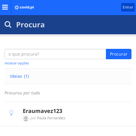
Entrar
Procura
Procurar
mostrar opções
Ideias
(1)
Procurou por tudo
Eraumavez123
por
Paula Fernandes