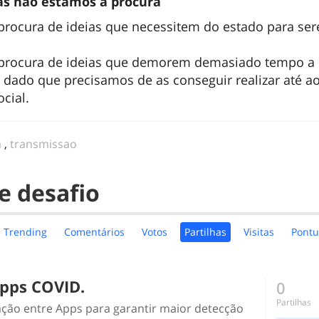
ias não estamos à procura
rocura de ideias que necessitem do estado para se
.
procura de ideias que demorem demasiado tempo a 
dado que precisamos de as conseguir realizar até ao
ocial.
a
,
transmissao
e desafio
Trending
Comentários
Votos
Partilhas
Visitas
Pontu
Apps COVID.
0
Partilhas
ção entre Apps para garantir maior detecção