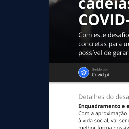
cadeia
COVID
Com este desafio
concretas para u
possível de gera
Gerido por
Covid.pt
Detalhes do desa
Enquadramento e e
Com a aproximação d
à vida social, vai s
melhor forma possíve