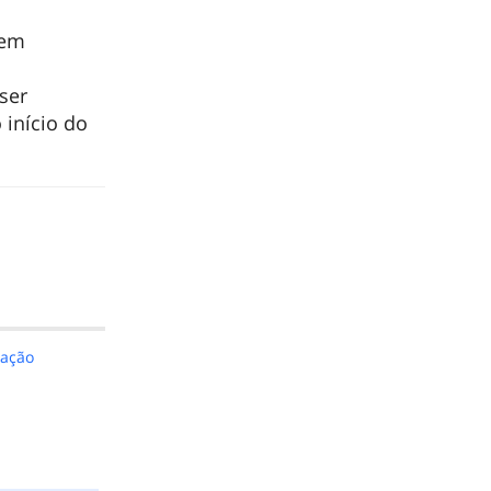
rem
ser
 início do
ação