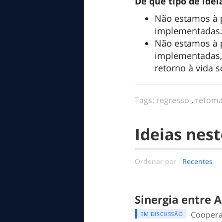
De que tipo de ide
Não estamos à p
implementadas
Não estamos à 
implementadas, 
retorno à vida s
Tags:
regresso
,
retom
Ideias nest
Ordenar por
Recentes
Sinergia entre 
Coopera
EM DISCUSSÃO