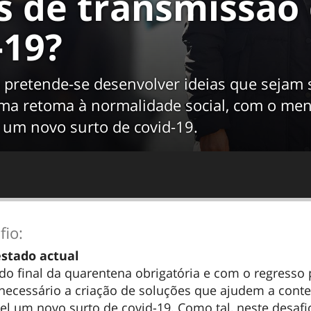
s de transmissão
-19?
 pretende-se desenvolver ideias que sejam 
ma retoma à normalidade social, com o men
r um novo surto de covid-19.
fio:
stado actual
o final da quarentena obrigatória e com o regresso 
er necessário a criação de soluções que ajudem a conte
l um novo surto de covid-19. Como tal, neste desafi