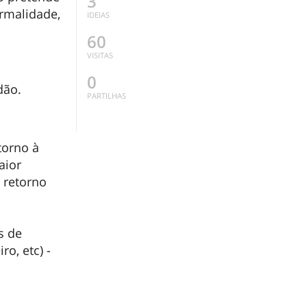
3
ormalidade,
IDEIAS
60
VISITAS
0
dão.
PARTILHAS
torno à
aior
 retorno
s de
ro, etc) -