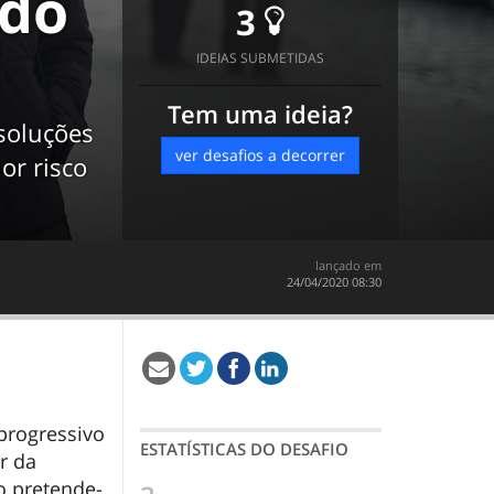
 do
3
IDEIAS SUBMETIDAS
Tem uma ideia?
soluções
ver desafios a decorrer
or risco
lançado em
‎24/04/2020 08:30
progressivo
ESTATÍSTICAS DO DESAFIO
r da
o pretende-