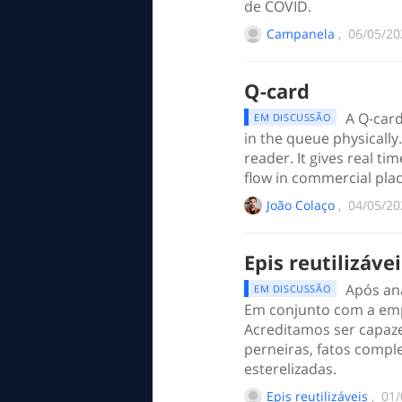
de COVID.
Campanela
, ‎
‎06/05/2
Q-card
A Q-card
EM DISCUSSÃO
in the queue physically.
reader. It gives real t
flow in commercial plac
João Colaço
, ‎
‎04/05/2
Epis reutilizáve
Após aná
EM DISCUSSÃO
Em conjunto com a empr
Acreditamos ser capaze
perneiras, fatos comple
esterelizadas.
Epis reutilizáveis
, ‎
‎01