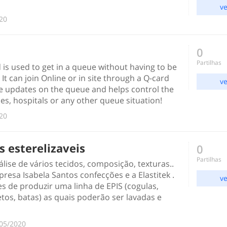
ve
020
0
Partilhas
 is used to get in a queue without having to be
 It can join Online or in site through a Q-card
ve
ime updates on the queue and helps control the
es, hospitals or any other queue situation!
020
is esterelizaveis
0
Partilhas
lise de vários tecidos, composição, texturas..
esa Isabela Santos confecções e a Elastitek .
ve
s de produzir uma linha de EPIS (cogulas,
tos, batas) as quais poderão ser lavadas e
/05/2020