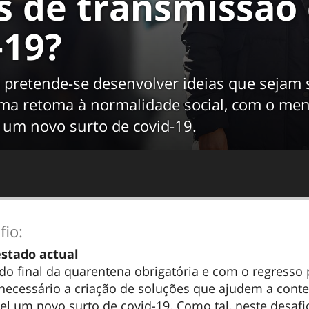
s de transmissão
-19?
 pretende-se desenvolver ideias que sejam 
ma retoma à normalidade social, com o men
r um novo surto de covid-19.
fio:
stado actual
o final da quarentena obrigatória e com o regresso 
er necessário a criação de soluções que ajudem a conte
l um novo surto de covid-19. Como tal, neste desafi