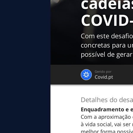
cadeia
COVID
Com este desafio
concretas para u
possível de gera
Gerido por
Covid.pt
Detalhes do desa
Enquadramento e e
Com a aproximação d
à vida social, vai s
melhor forma possíve