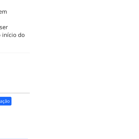
rem
ser
 início do
ação