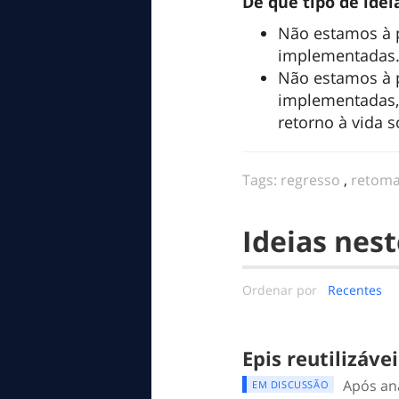
De que tipo de ide
Não estamos à p
implementadas
Não estamos à 
implementadas, 
retorno à vida s
Tags:
regresso
,
retom
Ideias nest
Ordenar por
Recentes
Epis reutilizáve
Após aná
EM DISCUSSÃO