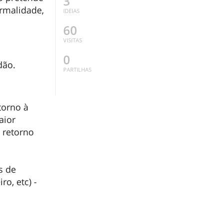
3
ormalidade,
IDEIAS
60
VISITAS
0
dão.
PARTILHAS
torno à
aior
 retorno
s de
ro, etc) -