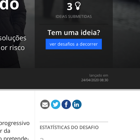
 do
3
IDEIAS SUBMETIDAS
Tem uma ideia?
soluções
ver desafios a decorrer
or risco
lançado em
‎24/04/2020 08:30
progressivo
ESTATÍSTICAS DO DESAFIO
r da
o pretende-