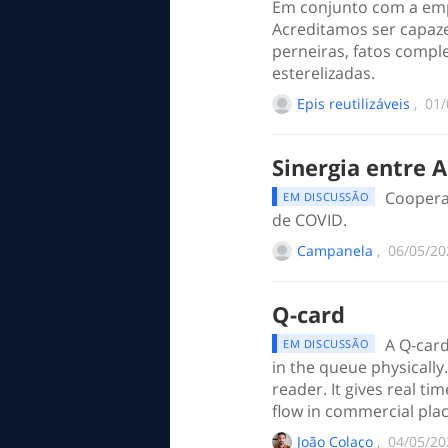
Em conjunto com a empr
Acreditamos ser capaze
perneiras, fatos comple
esterelizadas.
Epis reutilizáveis
, ‎
‎01
Sinergia entre 
Coopera
EM DISCUSSÃO
de COVID.
Campanela
, ‎
‎06/05/2
Q-card
A Q-card
EM DISCUSSÃO
in the queue physically.
reader. It gives real t
flow in commercial plac
João Colaço
, ‎
‎04/05/2