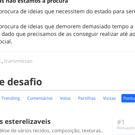
ias não estamos à procura
rocura de ideias que necessitem do estado para se
.
procura de ideias que demorem demasiado tempo a 
dado que precisamos de as conseguir realizar até ao
ocial.
a
,
transmissao
e desafio
Trending
Comentários
Votos
Partilhas
Visitas
Pontu
is esterelizaveis
#1
Pontuação
lise de vários tecidos, composição, texturas..