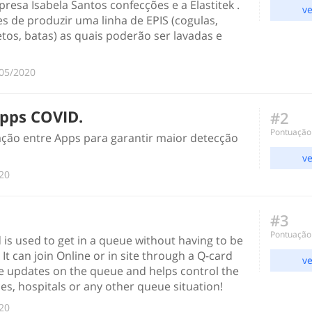
esa Isabela Santos confecções e a Elastitek .
ve
s de produzir uma linha de EPIS (cogulas,
tos, batas) as quais poderão ser lavadas e
/05/2020
Apps COVID.
#2
Pontuação
ção entre Apps para garantir maior detecção
ve
020
#3
Pontuação
 is used to get in a queue without having to be
 It can join Online or in site through a Q-card
ve
ime updates on the queue and helps control the
es, hospitals or any other queue situation!
020