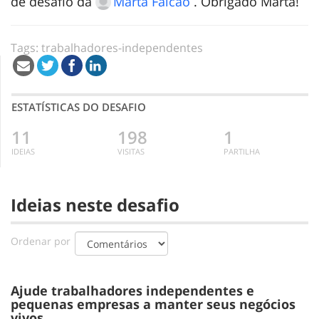
de desafio da
Marta Falcão
. Obrigado Marta!
Tags:
trabalhadores-independentes
ESTATÍSTICAS DO DESAFIO
11
198
1
IDEIAS
VISITAS
PARTILHA
Ideias neste desafio
Ordenar por
Ajude trabalhadores independentes e
pequenas empresas a manter seus negócios
vivos