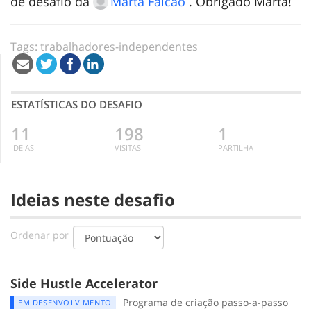
de desafio da
Marta Falcão
. Obrigado Marta!
Tags:
trabalhadores-independentes
ESTATÍSTICAS DO DESAFIO
11
198
1
IDEIAS
VISITAS
PARTILHA
Ideias neste desafio
Ordenar por
Side Hustle Accelerator
Programa de criação passo-a-passo
EM DESENVOLVIMENTO