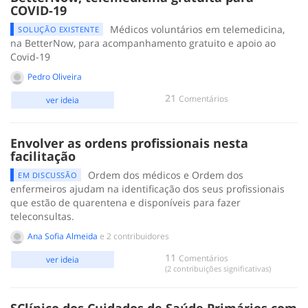
COVID-19
Médicos voluntários em telemedicina,
SOLUÇÃO EXISTENTE
na BetterNow, para acompanhamento gratuito e apoio ao
Covid-19
Pedro Oliveira
21
Comentários
ver ideia
Envolver as ordens profissionais nesta
facilitação
Ordem dos médicos e Ordem dos
EM DISCUSSÃO
enfermeiros ajudam na identificação dos seus profissionais
que estão de quarentena e disponíveis para fazer
teleconsultas.
Ana Sofia Almeida
e 2 contribuidores
11
Comentários
ver ideia
(2 contribuições significativas)
SClínico dos Cuidados de Saúde Primários com