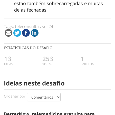
estão também sobrecarregadas e muitas
delas fechadas
Tags:
teleconsulta
,
sns24
ESTATÍSTICAS DO DESAFIO
13
253
1
IDEIAS
VISITAS
PARTILHA
Ideias neste desafio
Ordenar por
BetterNow, telemedicina gratuita para