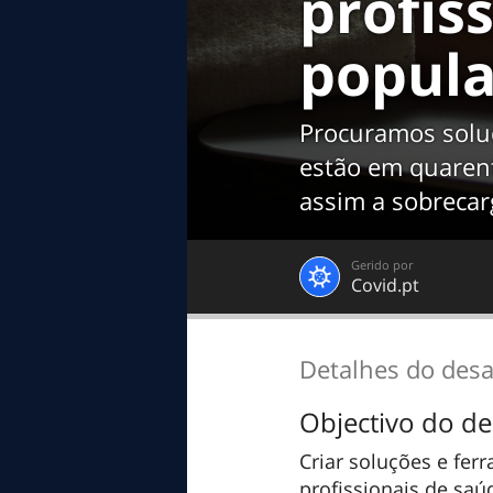
profis
popul
Procuramos solu
estão em quaren
assim a sobrecar
Gerido por
Covid.pt
Detalhes do desa
Objectivo do de
Criar soluções e fe
profissionais de sa