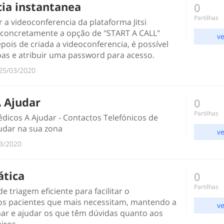
ia instantanea
0
Partilhas
 a videoconferencia da plataforma Jitsi
ais concretamente a opção de "START A CALL"
ve
pois de criada a videoconferencia, é possível
oas e atribuir uma password para acesso.
‎25/03/2020
 Ajudar
0
Partilhas
dicos A Ajudar - Contactos Telefónicos de
udar na sua zona
ve
03/2020
tica
0
Partilhas
de triagem eficiente para facilitar o
s pacientes que mais necessitam, mantendo a
ve
mar e ajudar os que têm dúvidas quanto aos