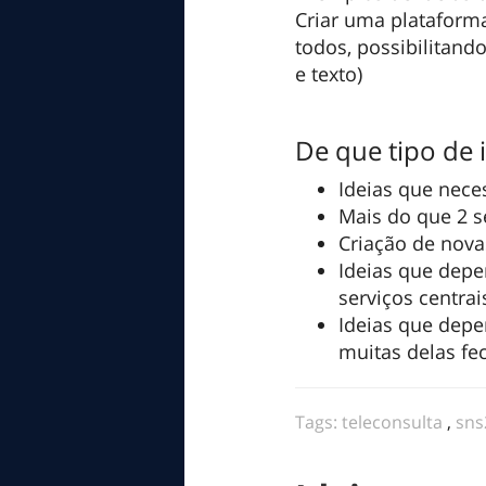
Criar uma plataforma
todos, possibilitando
e texto)
De que tipo de 
Ideias que nece
Mais do que 2 
Criação de nova
Ideias que depe
serviços centra
Ideias que dep
muitas delas fe
Tags:
teleconsulta
,
sns