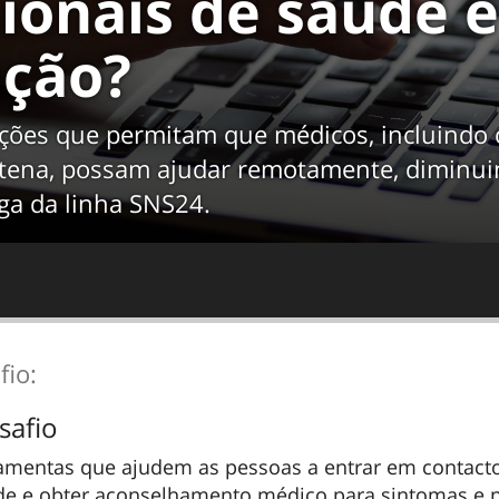
sionais de saúde e
ação?
ções que permitam que médicos, incluindo 
tena, possam ajudar remotamente, diminu
ga da linha SNS24.
fio:
safio
rramentas que ajudem as pessoas a entrar em contac
úde e obter aconselhamento médico para sintomas e