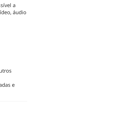
sível a
vídeo, áudio
utros
adas e