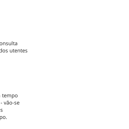
onsulta
 dos utentes
m tempo
- vão-se
es
ipo.