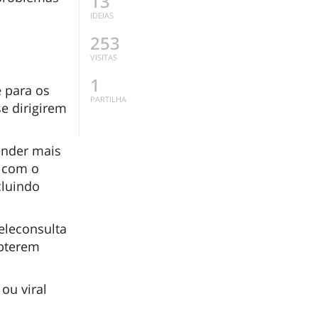
13
IDEIAS
253
VISITAS
1
e para os
PARTILHA
e dirigirem
ender mais
r com o
cluindo
teleconsulta
obterem
ou viral