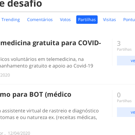
e desafio
Trending
Comentários
Votos
Partilhas
Visitas
Pontu
medicina gratuita para COVID-
3
Partilhas
icos voluntários em telemedicina, na
ve
anhamento gratuito e apoio ao Covid-19
/2020
itmo para BOT (médico
0
Partilhas
 assistente virtual de rastreio e diagnóstico
ve
ntomas e ou natureza ex. (receitas médicas,
dor
, ‎
‎12/04/2020