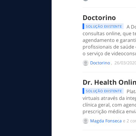
Doctorino
A D
SOLUÇÃO EXISTENTE
consultas online, que 
agendamento e garanti
profissionais de saúde
o serviço de videocons
Doctorino
, ‎
‎26/03/202
Dr. Health Onli
Pla
SOLUÇÃO EXISTENTE
virtuais através da int
clínica geral, com ag
prescrição médica envi
Magda Fonseca
e 2 co