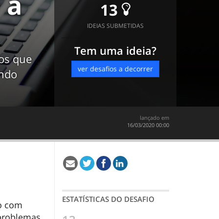
 a
13
IDEIAS SUBMETIDAS
Tem uma ideia?
os que
ver desafios a decorrer
indo
lançado em
‎16/03/2020 00:00
ESTATÍSTICAS DO DESAFIO
to com
 problemas