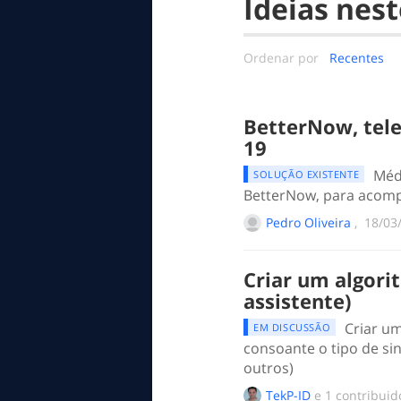
Ideias nest
Ordenar por
Recentes
BetterNow, tele
19
Méd
SOLUÇÃO EXISTENTE
BetterNow, para acomp
Pedro Oliveira
, ‎
‎18/03
Criar um algor
assistente)
Criar um
EM DISCUSSÃO
consoante o tipo de si
outros)
TekP-ID
e 1 contribui