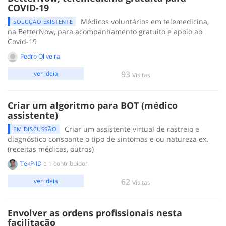
COVID-19
Médicos voluntários em telemedicina,
SOLUÇÃO EXISTENTE
na BetterNow, para acompanhamento gratuito e apoio ao
Covid-19
Pedro Oliveira
93
ver ideia
Visitas
Criar um algoritmo para BOT (médico
assistente)
Criar um assistente virtual de rastreio e
EM DISCUSSÃO
diagnóstico consoante o tipo de sintomas e ou natureza ex.
(receitas médicas, outros)
TekP-ID
e 1 contribuidor
62
ver ideia
Visitas
Envolver as ordens profissionais nesta
facilitação